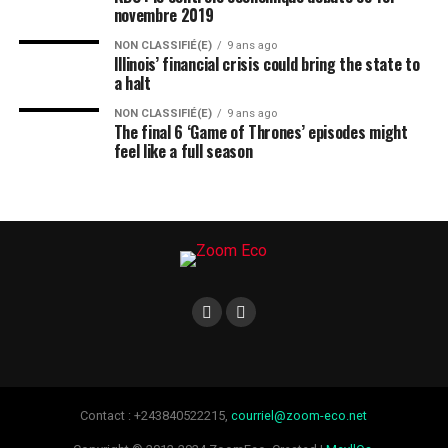
novembre 2019
NON CLASSIFIÉ(E)
9 ans ago
Illinois’ financial crisis could bring the state to
a halt
NON CLASSIFIÉ(E)
9 ans ago
The final 6 ‘Game of Thrones’ episodes might
feel like a full season
Contact : +243840522215,
courriel@zoom-eco.net