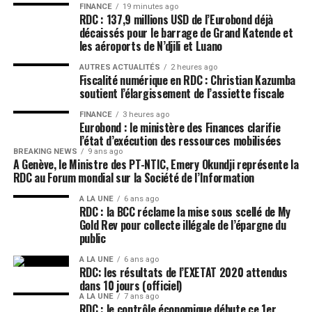
FINANCE
19 minutes ago
RDC : 137,9 millions USD de l’Eurobond déjà
décaissés pour le barrage de Grand Katende et
les aéroports de N’djili et Luano
AUTRES ACTUALITÉS
2 heures ago
Fiscalité numérique en RDC : Christian Kazumba
soutient l’élargissement de l’assiette fiscale
FINANCE
3 heures ago
Eurobond : le ministère des Finances clarifie
l’état d’exécution des ressources mobilisées
BREAKING NEWS
9 ans ago
A Genève, le Ministre des PT-NTIC, Emery Okundji représente la
RDC au Forum mondial sur la Société de l’Information
A LA UNE
6 ans ago
RDC : la BCC réclame la mise sous scellé de My
Gold Rev pour collecte illégale de l’épargne du
public
A LA UNE
6 ans ago
RDC: les résultats de l’EXETAT 2020 attendus
dans 10 jours (officiel)
A LA UNE
7 ans ago
RDC : le contrôle économique débute ce 1er