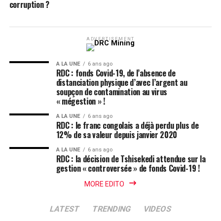
corruption ?
ADVERTISEMENT
A LA UNE
6 ans ago
RDC : fonds Covid-19, de l’absence de
distanciation physique d’avec l’argent au
soupçon de contamination au virus
« mégestion » !
A LA UNE
6 ans ago
RDC : le franc congolais a déjà perdu plus de
12% de sa valeur depuis janvier 2020
A LA UNE
6 ans ago
RDC : la décision de Tshisekedi attendue sur la
gestion « controversée » de fonds Covid-19 !
MORE EDITO
LATEST
TRENDING
VIDEOS