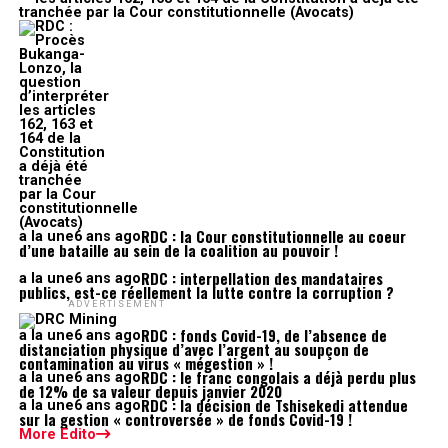
RDC : la Cour constitutionnelle au coeur
a la une
6 ans ago
d’une bataille au sein de la coalition au pouvoir !
RDC : interpellation des mandataires
a la une
6 ans ago
publics, est-ce réellement la lutte contre la corruption ?
ADVERTISEMENT
RDC : fonds Covid-19, de l’absence de
a la une
6 ans ago
distanciation physique d’avec l’argent au soupçon de
contamination au virus « mégestion » !
RDC : le franc congolais a déjà perdu plus
a la une
6 ans ago
de 12% de sa valeur depuis janvier 2020
RDC : la décision de Tshisekedi attendue
a la une
6 ans ago
sur la gestion « controversée » de fonds Covid-19 !
More Edito