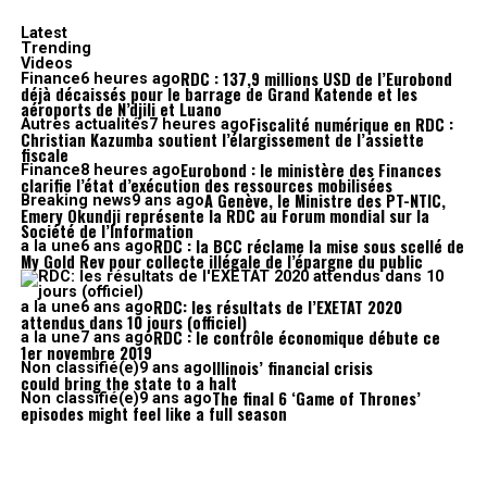
Latest
Trending
Videos
RDC : 137,9 millions USD de l’Eurobond
Finance
6 heures ago
déjà décaissés pour le barrage de Grand Katende et les
aéroports de N’djili et Luano
Fiscalité numérique en RDC :
Autres actualités
7 heures ago
Christian Kazumba soutient l’élargissement de l’assiette
fiscale
Eurobond : le ministère des Finances
Finance
8 heures ago
clarifie l’état d’exécution des ressources mobilisées
A Genève, le Ministre des PT-NTIC,
Breaking news
9 ans ago
Emery Okundji représente la RDC au Forum mondial sur la
Société de l’Information
RDC : la BCC réclame la mise sous scellé de
a la une
6 ans ago
My Gold Rev pour collecte illégale de l’épargne du public
RDC: les résultats de l’EXETAT 2020
a la une
6 ans ago
attendus dans 10 jours (officiel)
RDC : le contrôle économique débute ce
a la une
7 ans ago
1er novembre 2019
Illinois’ financial crisis
Non classifié(e)
9 ans ago
could bring the state to a halt
The final 6 ‘Game of Thrones’
Non classifié(e)
9 ans ago
episodes might feel like a full season