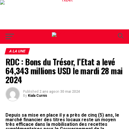
A LA UNE
RDC : Bons du Trésor, l’Etat a levé
64,343 millions USD le mardi 28 mai
2024
Published
2 ans ago
on
30 mai 2024
By
Kiala Curnis
Depuis sa mise en place il y a près de cinq (5) ans, le
marché financier des titres locaux reste un moyen
très efficace dans la mobilisation des recettes
supplémentaires pour le Gouvernement de la