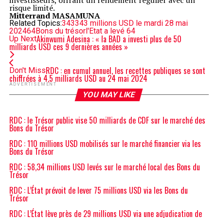
investisseurs, offrant un rendement régulier avec un
risque limité.
Mitterrand MASAMUNA
Related Topics:
343
343 millions USD le mardi 28 mai
2024
64
Bons du trésor
l'Etat a levé 64
Akinwumi Adesina : « la BAD a investi plus de 50
Up Next
milliards USD ces 9 dernières années »
RDC : en cumul annuel, les recettes publiques se sont
Don't Miss
chiffrées à 4,5 milliards USD au 24 mai 2024
ADVERTISEMENT
YOU MAY LIKE
RDC : le Trésor public vise 50 milliards de CDF sur le marché des
Bons du Trésor
RDC : 110 millions USD mobilisés sur le marché financier via les
Bons du Trésor
RDC : 58,34 millions USD levés sur le marché local des Bons du
Trésor
RDC : L’État prévoit de lever 75 millions USD via les Bons du
Trésor
RDC : L’État lève près de 29 millions USD via une adjudication de