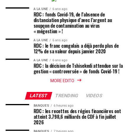
A LA UNE
6 ans ago
RDC : fonds Covid-19, de l’absence de
distanciation physique d’avec l’argent au
soupçon de contamination au virus
« mégestion » !
A LA UNE
6 ans ago
RDC : le franc congolais a déjà perdu plus de
12% de sa valeur depuis janvier 2020
A LA UNE
6 ans ago
RDC : la décision de Tshisekedi attendue sur la
gestion « controversée » de fonds Covid-19 !
MORE EDITO
LATEST
TRENDING
VIDEOS
BANQUES
6 heures ago
RDC : les recettes des régies financières ont
atteint 3.798,6 milliards de CDF à fin juillet
2026
BANQUES
7 heures ago