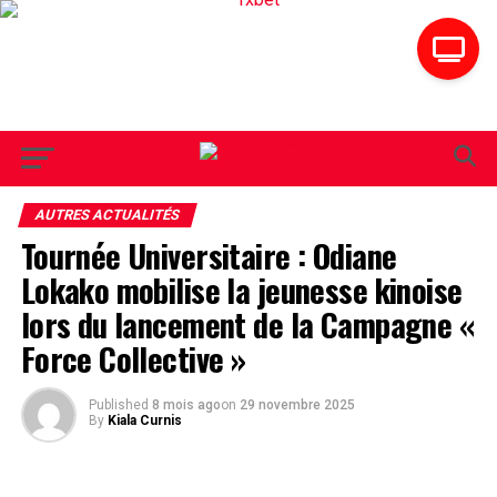
AUTRES ACTUALITÉS
Tournée Universitaire : Odiane
Lokako mobilise la jeunesse kinoise
lors du lancement de la Campagne «
Force Collective »
Published
8 mois ago
on
29 novembre 2025
By
Kiala Curnis