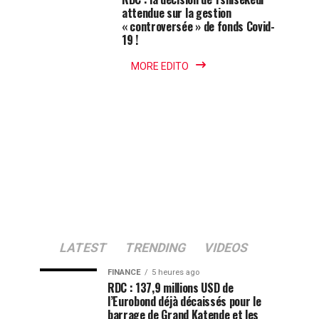
transformation,
la
la
:
attendue sur la gestion
offrant
« controversée » de fonds Covid-
coalition
corruption
des
19 !
Explorer
au
?
opportunités
pouvoir
d’investissement
MORE EDITO
un
!
intrigantes
et
Avenir
prometteuses.
En...
Économique
Prometteur
LATEST
TRENDING
VIDEOS
FINANCE
5 heures ago
RDC : 137,9 millions USD de
l’Eurobond déjà décaissés pour le
barrage de Grand Katende et les