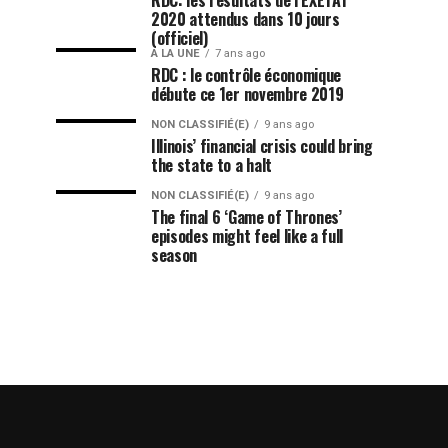
RDC: les résultats de l’EXETAT
2020 attendus dans 10 jours
(officiel)
A LA UNE
7 ans ago
RDC : le contrôle économique
débute ce 1er novembre 2019
NON CLASSIFIÉ(E)
9 ans ago
Illinois’ financial crisis could bring
the state to a halt
NON CLASSIFIÉ(E)
9 ans ago
The final 6 ‘Game of Thrones’
episodes might feel like a full
season