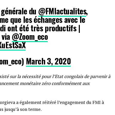
 générale du ⁦
@FMIactualites
⁩,
irme que les échanges avec le
i ont été très productifs |
⁩ via ⁦
@Zoom_eco
tXuEstSaX
om_eco)
March 3, 2020
isté sur la nécessité pour l’Etat congolais de parvenir à
 financement monétaire zéro conformément aux
eorgieva a également réitéré l’engagement du FMI à
s jusqu’à son terme.