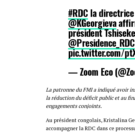
#RDC
la directrice
@KGeorgieva
⁩ aff
président Tshiseked
@Presidence_RDC
pic.twitter.com/p
— Zoom Eco (@Zo
La patronne du FMI a indiqué avoir ins
la réduction du déficit public et au
engagements conjoints.
Au président congolais, Kristalina G
accompagner la RDC dans ce processu