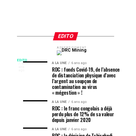
EDITO
ADVERTISEMENT
RDC
RDC
A LA
A LA
UNE
UNE
Les
:
:
6
6
EDITO
ans
ans
A LA UNE
6 ans ago
L’économie
4
ago
ago
la
interpellation
ans
RDC : fonds Covid-19, de l’absence
de
ago
Opportunités
Cour
des
de distanciation physique d’avec
la
l’argent au soupçon de
constitutionnelle
mandataires
République
d’Investissement
contamination au virus
au
publics,
Démocratique
« mégestion » !
coeur
est-
du
en
A LA UNE
6 ans ago
d’une
ce
Congo
RDC : le franc congolais a déjà
(RDC)
bataille
réellement
RD
perdu plus de 12% de sa valeur
est
au
la
depuis janvier 2020
en
sein
lutte
Congo
A LA UNE
6 ans ago
pleine
de
contre
RDC : la décision de Tshisekedi