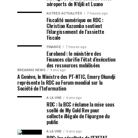
aéroports de N’djili et Luano
AUTRES ACTUALITÉS
7 heures ago
Fiscalité numérique en RDC :
Christian Kazumba soutient
l’élargissement de l’assiette
fiscale
FINANCE
7 heures ago
Eurobond : le ministère des
Finances clarifie l’état d’exécution
des ressources mobilisées
BREAKING NEWS
9 ans ago
A Genève, le Ministre des PT-NTIC, Emery Okundji
représente la RDC au Forum mondial sur la
Société de l’Information
A LA UNE
6 ans ago
RDC : la BCC réclame la mise sous
scellé de My Gold Rev pour
collecte illégale de l’épargne du
public
A LA UNE
6 ans ago