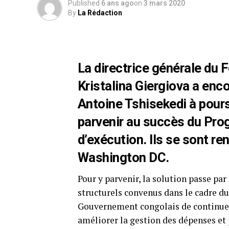
Published
6 ans ago
on
3 mars 2020
By
La Rédaction
La directrice générale du 
Kristalina Giergiova a enco
Antoine Tshisekedi à pours
parvenir au succès du Pro
d’exécution. Ils se sont r
Washington DC.
Pour y parvenir, la solution passe par 
structurels convenus dans le cadre d
Gouvernement congolais de continuer 
améliorer la gestion des dépenses et 