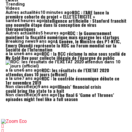
Latest
Trending
Videos
RDC : l’ARE lance la
Autres actualités
10 minutes ago
première cohorte du projet « ELLE’ECTRICITÉ »
Intelligence artificielle : Stanford franchit
sante
4 heures ago
une nouvelle étape dans la conception de virus
thérapeutiques
RDC : le Gouvernement
Autres actualités
5 heures ago
maintient la fiscalité numérique mais épargne les startups
A Genève, le Ministre des PT-NTIC,
Breaking news
9 ans ago
Emery Okundji représente la RDC au Forum mondial sur la
Société de l’Information
RDC : la BCC réclame la mise sous scellé de
a la une
6 ans ago
My Gold Rev pour collecte illégale de l’épargne du public
RDC: les résultats de l’EXETAT 2020
a la une
6 ans ago
attendus dans 10 jours (officiel)
RDC : le contrôle économique débute ce
a la une
7 ans ago
1er novembre 2019
Illinois’ financial crisis
Non classifié(e)
9 ans ago
could bring the state to a halt
The final 6 ‘Game of Thrones’
Non classifié(e)
9 ans ago
episodes might feel like a full season