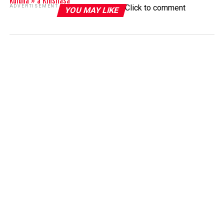
kuluna » à Kinshasa
Click to comment
ADVERTISEMENT
YOU MAY LIKE