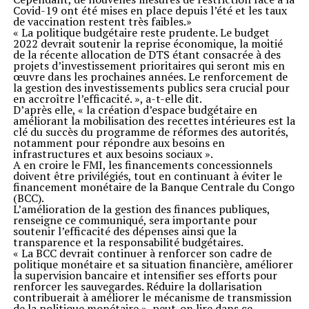
Covid-19 ont été mises en place depuis l’été et les taux
de vaccination restent très faibles.»
« La politique budgétaire reste prudente. Le budget
2022 devrait soutenir la reprise économique, la moitié
de la récente allocation de DTS étant consacrée à des
projets d’investissement prioritaires qui seront mis en
œuvre dans les prochaines années. Le renforcement de
la gestion des investissements publics sera crucial pour
en accroître l’efficacité. », a-t-elle dit.
D’après elle, « la création d’espace budgétaire en
améliorant la mobilisation des recettes intérieures est la
clé du succès du programme de réformes des autorités,
notamment pour répondre aux besoins en
infrastructures et aux besoins sociaux ».
A en croire le FMI, les financements concessionnels
doivent être privilégiés, tout en continuant à éviter le
financement monétaire de la Banque Centrale du Congo
(BCC).
L’amélioration de la gestion des finances publiques,
renseigne ce communiqué, sera importante pour
soutenir l’efficacité des dépenses ainsi que la
transparence et la responsabilité budgétaires.
« La BCC devrait continuer à renforcer son cadre de
politique monétaire et sa situation financière, améliorer
la supervision bancaire et intensifier ses efforts pour
renforcer les sauvegardes. Réduire la dollarisation
contribuerait à améliorer le mécanisme de transmission
de la politique monétaire », peut-on lire dans ce