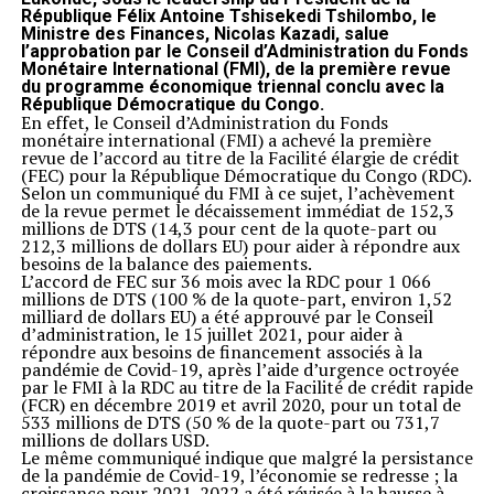
République Félix Antoine Tshisekedi Tshilombo, le
Ministre des Finances, Nicolas Kazadi, salue
l’approbation par le Conseil d’Administration du Fonds
Monétaire International (FMI), de la première revue
du programme économique triennal conclu avec la
République Démocratique du Congo.
En effet, le Conseil d’Administration du Fonds
monétaire international (FMI) a achevé la première
revue de l’accord au titre de la Facilité élargie de crédit
(FEC) pour la République Démocratique du Congo (RDC).
Selon un communiqué du FMI à ce sujet, l’achèvement
de la revue permet le décaissement immédiat de 152,3
millions de DTS (14,3 pour cent de la quote-part ou
212,3 millions de dollars EU) pour aider à répondre aux
besoins de la balance des paiements.
L’accord de FEC sur 36 mois avec la RDC pour 1 066
millions de DTS (100 % de la quote-part, environ 1,52
milliard de dollars EU) a été approuvé par le Conseil
d’administration, le 15 juillet 2021, pour aider à
répondre aux besoins de financement associés à la
pandémie de Covid-19, après l’aide d’urgence octroyée
par le FMI à la RDC au titre de la Facilité de crédit rapide
(FCR) en décembre 2019 et avril 2020, pour un total de
533 millions de DTS (50 % de la quote-part ou 731,7
millions de dollars USD.
Le même communiqué indique que malgré la persistance
de la pandémie de Covid-19, l’économie se redresse ; la
croissance pour 2021-2022 a été révisée à la hausse à