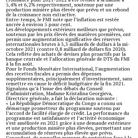
5,4% et 6,2% respectivement, soutenue par une
production minière plus élevée que prévu et un rebond
de la croissance non extractive.
Entre-temps, le FMI note que l’inflation est restée
ancrée à environ 5 pour cent.
Les développements extérieurs meilleurs que prévus,
soutenus par les prix élevés des matières premières, ont
permis une augmentation significative des réserves
internationales brutes à 3,3 milliards de dollars à la mi-
octobre 2021 (contre 0,8 milliard de dollars fin 2020).
Cela reflète des achats de devises plus proactifs par la
banque centrale et l’allocation générale de DTS du FMI
à la fin août.
Pour le Fonds Monétaire International, l’augmentation
des recettes fiscales a permis des dépenses
supplémentaires, principalement d’investissement, sans
remettre en cause le déficit budgétaire de la fin 2021.
Signalons qu’à l’issue des débats du Conseil
d’administration, Madame Kristalina Georgieva,
Directrice générale, a fait la déclaration suivante :
« La République Démocratique du Congo a connu un
démarrage prometteur du programme soutenu par
l’accord de facilité élargie de crédit. La performance du
programme est satisfaisante et l’activité économique
s’est améliorée en 2021 grâce à une demande extérieure
et une production minière plus élevées, permettant une
accumulation de réserves plus élevée que prévu.
Cependant, de nouvelles mesures de restriction face à la