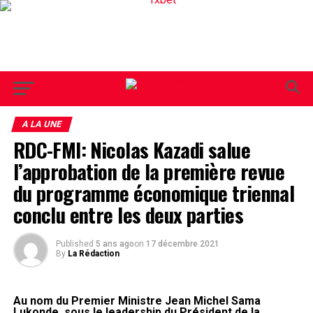
A LA UNE
RDC-FMI: Nicolas Kazadi salue
l’approbation de la première revue
du programme économique triennal
conclu entre les deux parties
Published
5 ans ago
on
17 décembre 2021
By
La Rédaction
Au nom du Premier Ministre Jean Michel Sama
Lukonde, sous le leadership du Président de la