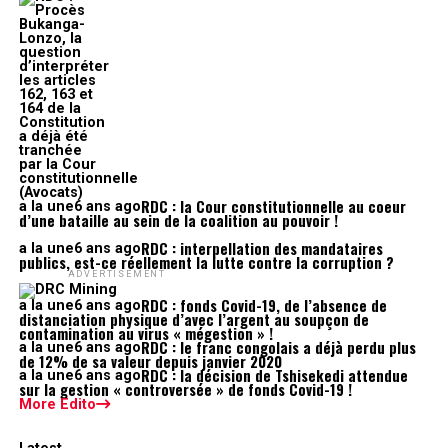
RDC : la Cour constitutionnelle au coeur
a la une
6 ans ago
d’une bataille au sein de la coalition au pouvoir !
RDC : interpellation des mandataires
a la une
6 ans ago
publics, est-ce réellement la lutte contre la corruption ?
ADVERTISEMENT
RDC : fonds Covid-19, de l’absence de
a la une
6 ans ago
distanciation physique d’avec l’argent au soupçon de
contamination au virus « mégestion » !
RDC : le franc congolais a déjà perdu plus
a la une
6 ans ago
de 12% de sa valeur depuis janvier 2020
RDC : la décision de Tshisekedi attendue
a la une
6 ans ago
sur la gestion « controversée » de fonds Covid-19 !
More Edito