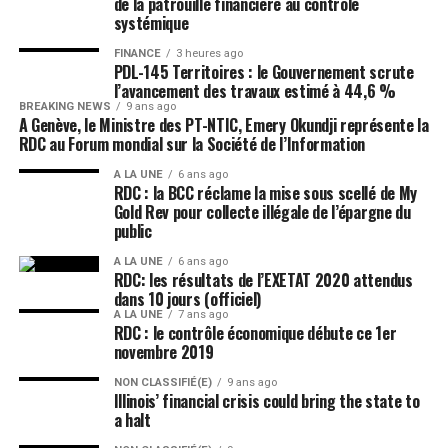
de la patrouille financière au contrôle
systémique
FINANCE
3 heures ago
PDL-145 Territoires : le Gouvernement scrute
l’avancement des travaux estimé à 44,6 %
BREAKING NEWS
9 ans ago
A Genève, le Ministre des PT-NTIC, Emery Okundji représente la
RDC au Forum mondial sur la Société de l’Information
A LA UNE
6 ans ago
RDC : la BCC réclame la mise sous scellé de My
Gold Rev pour collecte illégale de l’épargne du
public
A LA UNE
6 ans ago
RDC: les résultats de l’EXETAT 2020 attendus
dans 10 jours (officiel)
A LA UNE
7 ans ago
RDC : le contrôle économique débute ce 1er
novembre 2019
NON CLASSIFIÉ(E)
9 ans ago
Illinois’ financial crisis could bring the state to
a halt