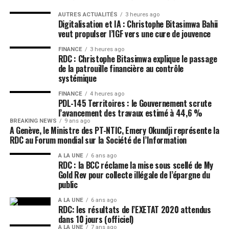
AUTRES ACTUALITÉS
3 heures ago
Digitalisation et IA : Christophe Bitasimwa Bahii
veut propulser l’IGF vers une cure de jouvence
FINANCE
3 heures ago
RDC : Christophe Bitasimwa explique le passage
de la patrouille financière au contrôle
systémique
FINANCE
4 heures ago
PDL-145 Territoires : le Gouvernement scrute
l’avancement des travaux estimé à 44,6 %
BREAKING NEWS
9 ans ago
A Genève, le Ministre des PT-NTIC, Emery Okundji représente la
RDC au Forum mondial sur la Société de l’Information
A LA UNE
6 ans ago
RDC : la BCC réclame la mise sous scellé de My
Gold Rev pour collecte illégale de l’épargne du
public
A LA UNE
6 ans ago
RDC: les résultats de l’EXETAT 2020 attendus
dans 10 jours (officiel)
A LA UNE
7 ans ago