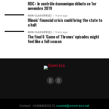
RDC : le contrôle économique débute ce 1er
novembre 2019
NON CLASSIFIÉ(E)
9 ans ago
Illinois’ financial crisis could bring the state to
a halt
NON CLASSIFIÉ(E)
9 ans ago
The final 6 ‘Game of Thrones’ episodes might
feel like a full season
Contact : +243840522215,
courriel@zoom-eco.net