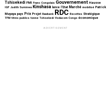
Gouvernement
Tshisekedi
FMI
Hausse
Franc Congolais
Kinshasa
Marché
l’Etat
Patrick
IGF
lance
mobilisé
Judith Suminwa
RDC
Prix
Muyaya
Projet
pays
Stratégique
Rawbank
Recettes
économique
tonne
TFM
titres publics
Tshisekedi
Vodacom Congo
ADVERTISEMENT