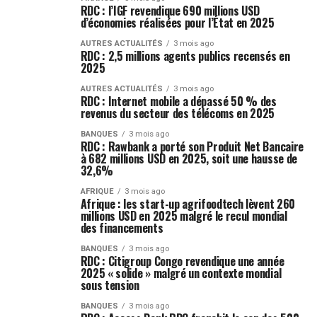
RDC : l’IGF revendique 690 millions USD
d’économies réalisées pour l’État en 2025
AUTRES ACTUALITÉS
3 mois ago
RDC : 2,5 millions agents publics recensés en
2025
AUTRES ACTUALITÉS
3 mois ago
RDC : Internet mobile a dépassé 50 % des
revenus du secteur des télécoms en 2025
BANQUES
3 mois ago
RDC : Rawbank a porté son Produit Net Bancaire
à 682 millions USD en 2025, soit une hausse de
32,6%
AFRIQUE
3 mois ago
Afrique : les start-up agrifoodtech lèvent 260
millions USD en 2025 malgré le recul mondial
des financements
BANQUES
3 mois ago
RDC : Citigroup Congo revendique une année
2025 « solide » malgré un contexte mondial
sous tension
BANQUES
3 mois ago