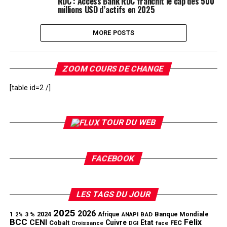
RDC : Access Bank RDC franchit le cap des 500
millions USD d’actifs en 2025
MORE POSTS
ZOOM COURS DE CHANGE
[table id=2 /]
TOUR DU WEB
FACEBOOK
LES TAGS DU JOUR
2025
2026
1
2024
Banque Mondiale
3 %
Afrique
ANAPI
BAD
2%
BCC
Felix
CENI
Cuivre
Etat
Cobalt
FEC
Croissance
DGI
face