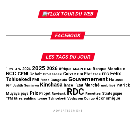
TOUR DU WEB
FACEBOOK
LES TAGS DU JOUR
2025
2026
1
2024
Banque Mondiale
3 %
Afrique
ANAPI
BAD
2%
BCC
Felix
CENI
Cuivre
Etat
Cobalt
FEC
Croissance
DGI
face
Gouvernement
Tshisekedi
FMI
Hausse
Franc Congolais
Kinshasa
Marché
l’Etat
Patrick
IGF
lance
mobilisé
Judith Suminwa
RDC
Prix
Muyaya
Projet
pays
Stratégique
Rawbank
Recettes
économique
tonne
TFM
titres publics
Tshisekedi
Vodacom Congo
ADVERTISEMENT