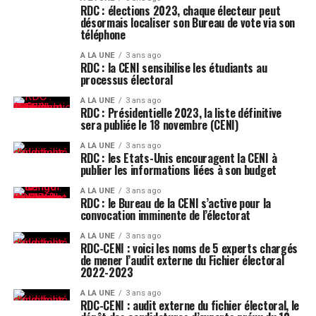
RDC : élections 2023, chaque électeur peut
désormais localiser son Bureau de vote via son
téléphone
A LA UNE
3 ans ago
RDC : la CENI sensibilise les étudiants au
processus électoral
A LA UNE
3 ans ago
RDC : Présidentielle 2023, la liste définitive
sera publiée le 18 novembre (CENI)
A LA UNE
3 ans ago
RDC : les Etats-Unis encouragent la CENI à
publier les informations liées à son budget
A LA UNE
3 ans ago
RDC : le Bureau de la CENI s’active pour la
convocation imminente de l’électorat
A LA UNE
3 ans ago
RDC-CENI : voici les noms de 5 experts chargés
de mener l’audit externe du Fichier électoral
2022-2023
A LA UNE
3 ans ago
RDC-CENI : audit externe du fichier électoral, le