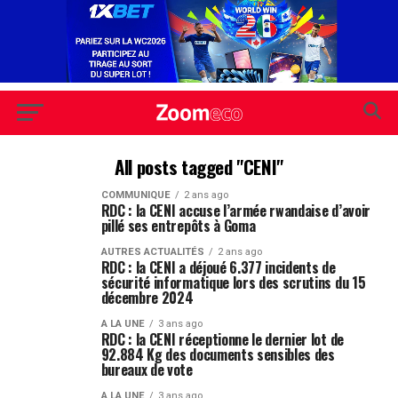
All posts tagged "CENI"
COMMUNIQUE
2 ans ago
RDC : la CENI accuse l’armée rwandaise d’avoir
pillé ses entrepôts à Goma
AUTRES ACTUALITÉS
2 ans ago
RDC : la CENI a déjoué 6.377 incidents de
sécurité informatique lors des scrutins du 15
décembre 2024
A LA UNE
3 ans ago
RDC : la CENI réceptionne le dernier lot de
92.884 Kg des documents sensibles des
bureaux de vote
A LA UNE
3 ans ago