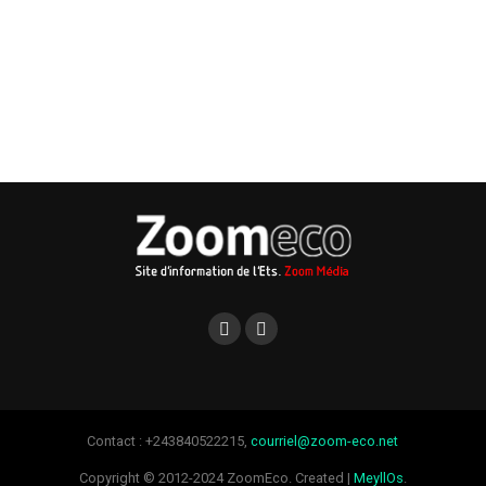
Contact : +243840522215,
courriel@zoom-eco.net
Copyright © 2012-2024 ZoomEco. Created |
MeyllOs
.