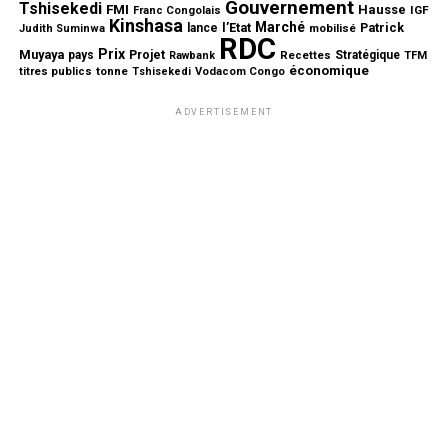
Gouvernement
Tshisekedi
FMI
Hausse
IGF
Franc Congolais
Kinshasa
Marché
l’Etat
Patrick
lance
mobilisé
Judith Suminwa
RDC
Prix
Muyaya
Projet
pays
Stratégique
Rawbank
Recettes
TFM
économique
tonne
titres publics
Tshisekedi
Vodacom Congo
ADVERTISEMENT