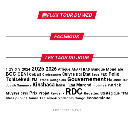
TOUR DU WEB
FACEBOOK
LES TAGS DU JOUR
2025
2026
1
2024
Banque Mondiale
3 %
Afrique
ANAPI
BAD
2%
BCC
Felix
CENI
Cuivre
Etat
Cobalt
FEC
Croissance
DGI
face
Gouvernement
Tshisekedi
FMI
Hausse
IGF
Franc Congolais
Kinshasa
Marché
l’Etat
Patrick
lance
mobilisé
Judith Suminwa
RDC
Prix
Muyaya
Projet
pays
Stratégique
Rawbank
Recettes
TFM
économique
tonne
titres publics
Tshisekedi
Vodacom Congo
ADVERTISEMENT