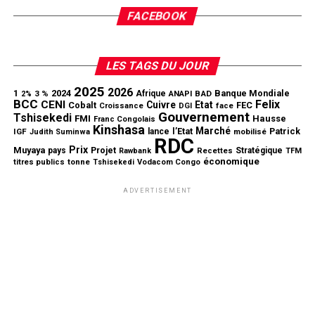
FACEBOOK
LES TAGS DU JOUR
2025
2026
1
2024
Banque Mondiale
3 %
Afrique
ANAPI
BAD
2%
BCC
Felix
CENI
Cuivre
Etat
Cobalt
FEC
Croissance
DGI
face
Gouvernement
Tshisekedi
FMI
Hausse
Franc Congolais
Kinshasa
Marché
l’Etat
Patrick
IGF
lance
mobilisé
Judith Suminwa
RDC
Prix
Muyaya
Projet
pays
Stratégique
Rawbank
Recettes
TFM
économique
tonne
titres publics
Tshisekedi
Vodacom Congo
ADVERTISEMENT