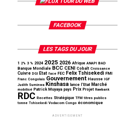
TOUR DU WEB
FACEBOOK
LES TAGS DU JOUR
2025
2026
1
2024
3 %
Afrique
ANAPI
BAD
2%
BCC
CENI
Banque Mondiale
Cobalt
Croissance
Felix Tshisekedi
Cuivre
Etat
FEC
FMI
DGI
face
Gouvernement
Hausse
IGF
Franc Congolais
Kinshasa
Marché
l’Etat
lance
Judith Suminwa
Prix
Patrick Muyaya
Projet
mobilisé
pays
Rawbank
RDC
Stratégique
Recettes
TFM
titres publics
économique
tonne
Tshisekedi
Vodacom Congo
ADVERTISEMENT