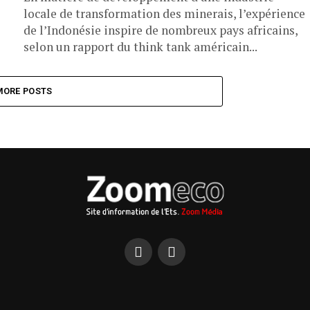
locale de transformation des minerais, l’expérience
de l’Indonésie inspire de nombreux pays africains,
selon un rapport du think tank américain...
MORE POSTS