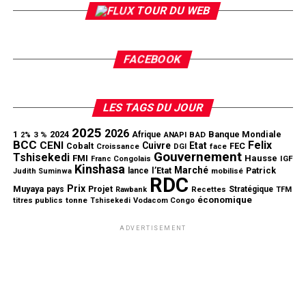
TOUR DU WEB
FACEBOOK
LES TAGS DU JOUR
2025
2026
1
2024
Banque Mondiale
3 %
Afrique
ANAPI
BAD
2%
BCC
Felix
CENI
Cuivre
Etat
Cobalt
FEC
Croissance
DGI
face
Gouvernement
Tshisekedi
FMI
Hausse
IGF
Franc Congolais
Kinshasa
Marché
l’Etat
Patrick
lance
mobilisé
Judith Suminwa
RDC
Prix
Muyaya
Projet
pays
Stratégique
Rawbank
Recettes
TFM
économique
tonne
titres publics
Tshisekedi
Vodacom Congo
ADVERTISEMENT