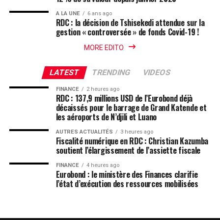
A LA UNE
6 ans ago
RDC : la décision de Tshisekedi attendue sur la
gestion « controversée » de fonds Covid-19 !
MORE EDITO
LATEST
TRENDING
VIDEOS
FINANCE
2 heures ago
RDC : 137,9 millions USD de l’Eurobond déjà
décaissés pour le barrage de Grand Katende et
les aéroports de N’djili et Luano
AUTRES ACTUALITÉS
3 heures ago
Fiscalité numérique en RDC : Christian Kazumba
soutient l’élargissement de l’assiette fiscale
FINANCE
4 heures ago
Eurobond : le ministère des Finances clarifie
l’état d’exécution des ressources mobilisées