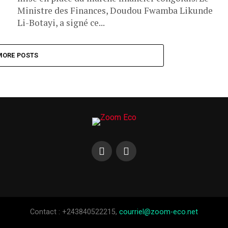
Ministre des Finances, Doudou Fwamba Likunde
Li-Botayi, a signé ce...
MORE POSTS
Contact : +243840522215,
courriel@zoom-eco.net