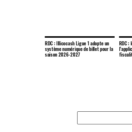
RDC : Illicocash Ligue 1 adopte un
RDC : 
système numérique de billet pour la
l’appli
saison 2026-2027
fiscal