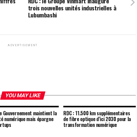
hiffres
RDC : le Groupe Vinmart inaugure
trois nouvelles unités industrielles à
u
Lubumbashi
ADVERTISEMENT
YOU MAY LIKE
le Gouvernement maintient la
RDC : 11.500 km supplémentaires
ité numérique mais épargne
de fibre optique d’ici 2030 pour la
artups
transformation numérique