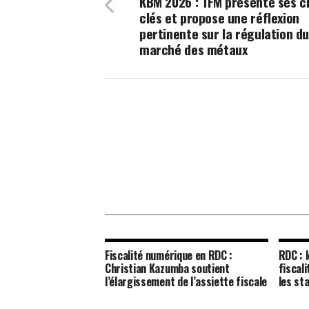
KBM 2026 : TFM présente ses c
clés et propose une réflexion
pertinente sur la régulation d
marché des métaux
Fiscalité numérique en RDC :
RDC : 
Christian Kazumba soutient
fiscal
l’élargissement de l’assiette fiscale
les st