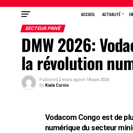
ACCUEIL
ACTUALITÉ
E
SECTEUR PRIVÉ
DMW 2026: Vodac
la révolution nu
Published
2 mois ago
on
18 juin 2026
By
Kiala Curnis
Vodacom Congo est de plus
numérique du secteur minie