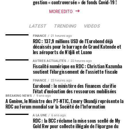
gestion « controversée » de fonds Covid-19 !
MORE EDITO
LATEST
TRENDING
VIDEOS
FINANCE
21 heures ago
RDC : 137,9 millions USD de l’Eurobond déjà
décaissés pour le barrage de Grand Katende et
les aéroports de N’djili et Luano
AUTRES ACTUALITÉS
22 heures ago
Fiscalité numérique en RDC : Christian Kazumba
soutient l’élargissement de l’assiette fiscale
FINANCE
23 heures ago
Eurobond : le ministère des Finances clarifie
l’état d’exécution des ressources mobilisées
BREAKING NEWS
9 ans ago
A Genève, le Ministre des PT-NTIC, Emery Okundji représente la
RDC au Forum mondial sur la Société de l’Information
A LA UNE
6 ans ago
RDC : la BCC réclame la mise sous scellé de My
Gold Rev pour collecte illégale de l’épargne du