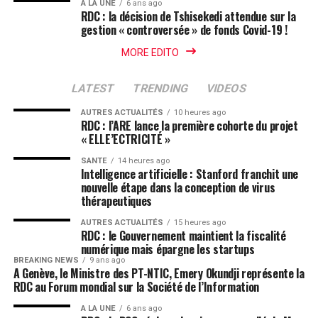
A LA UNE
6 ans ago
RDC : la décision de Tshisekedi attendue sur la
gestion « controversée » de fonds Covid-19 !
MORE EDITO
LATEST
TRENDING
VIDEOS
AUTRES ACTUALITÉS
10 heures ago
RDC : l’ARE lance la première cohorte du projet
« ELLE’ECTRICITÉ »
SANTE
14 heures ago
Intelligence artificielle : Stanford franchit une
nouvelle étape dans la conception de virus
thérapeutiques
AUTRES ACTUALITÉS
15 heures ago
RDC : le Gouvernement maintient la fiscalité
numérique mais épargne les startups
BREAKING NEWS
9 ans ago
A Genève, le Ministre des PT-NTIC, Emery Okundji représente la
RDC au Forum mondial sur la Société de l’Information
A LA UNE
6 ans ago