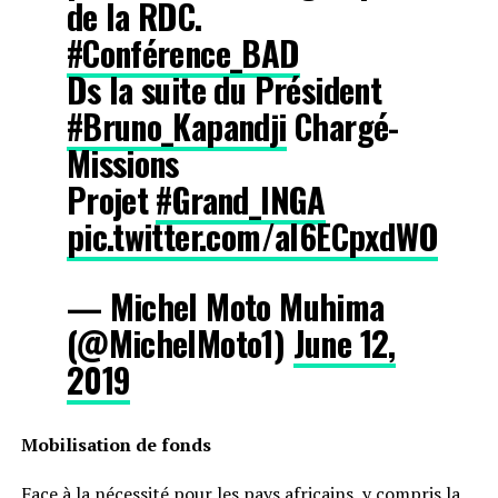
de la RDC.
#Conférence_BAD
Ds la suite du Président
#Bruno_Kapandji
Chargé-
Missions
Projet
#Grand_INGA
pic.twitter.com/aI6ECpxdWO
— Michel Moto Muhima
(@MichelMoto1)
June 12,
2019
Mobilisation de fonds
Face à la nécessité pour les pays africains, y compris la