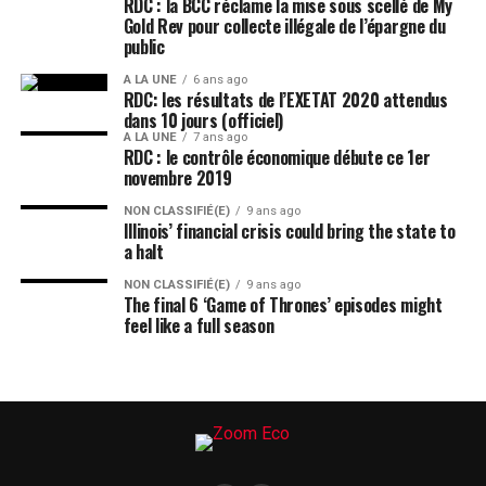
RDC : la BCC réclame la mise sous scellé de My
Gold Rev pour collecte illégale de l’épargne du
public
A LA UNE
6 ans ago
RDC: les résultats de l’EXETAT 2020 attendus
dans 10 jours (officiel)
A LA UNE
7 ans ago
RDC : le contrôle économique débute ce 1er
novembre 2019
NON CLASSIFIÉ(E)
9 ans ago
Illinois’ financial crisis could bring the state to
a halt
NON CLASSIFIÉ(E)
9 ans ago
The final 6 ‘Game of Thrones’ episodes might
feel like a full season