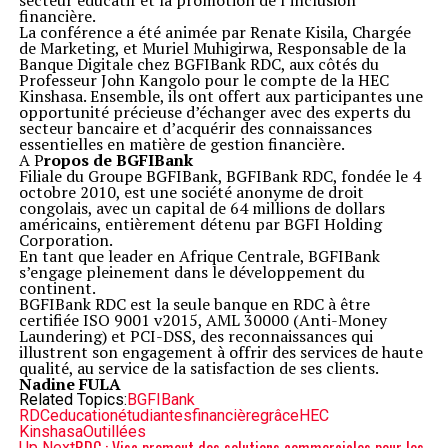
secteur éducatif et la promotion de l’inclusion
financière.
La conférence a été animée par Renate Kisila, Chargée
de Marketing, et Muriel Muhigirwa, Responsable de la
Banque Digitale chez BGFIBank RDC, aux côtés du
Professeur John Kangolo pour le compte de la HEC
Kinshasa. Ensemble, ils ont offert aux participantes une
opportunité précieuse d’échanger avec des experts du
secteur bancaire et d’acquérir des connaissances
essentielles en matière de gestion financière.
A P
ropos de BGFIBank
Filiale du Groupe BGFIBank, BGFIBank RDC, fondée le 4
octobre 2010, est une société anonyme de droit
congolais, avec un capital de 64 millions de dollars
américains, entièrement détenu par BGFI Holding
Corporation.
En tant que leader en Afrique Centrale, BGFIBank
s’engage pleinement dans le développement du
continent.
BGFIBank RDC est la seule banque en RDC à être
certifiée ISO 9001 v2015, AML 30000 (Anti-Money
Laundering) et PCI-DSS, des reconnaissances qui
illustrent son engagement à offrir des services de haute
qualité, au service de la satisfaction de ses clients.
Nadine FULA
Related Topics:
BGFIBank
RDC
education
étudiantes
financière
grâce
HEC
Kinshasa
Outillées
Up Next