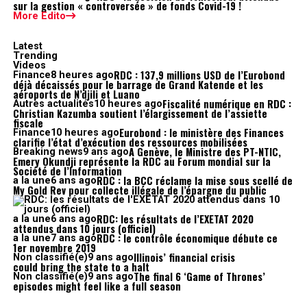
sur la gestion « controversée » de fonds Covid-19 !
More Edito
Latest
Trending
Videos
RDC : 137,9 millions USD de l’Eurobond
Finance
8 heures ago
déjà décaissés pour le barrage de Grand Katende et les
aéroports de N’djili et Luano
Fiscalité numérique en RDC :
Autres actualités
10 heures ago
Christian Kazumba soutient l’élargissement de l’assiette
fiscale
Eurobond : le ministère des Finances
Finance
10 heures ago
clarifie l’état d’exécution des ressources mobilisées
A Genève, le Ministre des PT-NTIC,
Breaking news
9 ans ago
Emery Okundji représente la RDC au Forum mondial sur la
Société de l’Information
RDC : la BCC réclame la mise sous scellé de
a la une
6 ans ago
My Gold Rev pour collecte illégale de l’épargne du public
RDC: les résultats de l’EXETAT 2020
a la une
6 ans ago
attendus dans 10 jours (officiel)
RDC : le contrôle économique débute ce
a la une
7 ans ago
1er novembre 2019
Illinois’ financial crisis
Non classifié(e)
9 ans ago
could bring the state to a halt
The final 6 ‘Game of Thrones’
Non classifié(e)
9 ans ago
episodes might feel like a full season