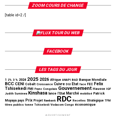
ZOOM COURS DE CHANGE
[table id=2 /]
TOUR DU WEB
FACEBOOK
LES TAGS DU JOUR
2025
2026
1
2024
Banque Mondiale
3 %
Afrique
ANAPI
BAD
2%
BCC
Felix
CENI
Cuivre
Etat
Cobalt
FEC
Croissance
DGI
face
Gouvernement
Tshisekedi
FMI
Hausse
IGF
Franc Congolais
Kinshasa
Marché
l’Etat
Patrick
lance
mobilisé
Judith Suminwa
RDC
Prix
Muyaya
Projet
pays
Stratégique
Rawbank
Recettes
TFM
économique
tonne
titres publics
Tshisekedi
Vodacom Congo
ADVERTISEMENT