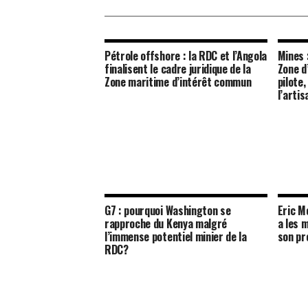
Pétrole offshore : la RDC et l’Angola
Mines 
finalisent le cadre juridique de la
Zone d
Zone maritime d’intérêt commun
pilote
l’arti
G7 : pourquoi Washington se
Eric M
rapproche du Kenya malgré
a les 
l’immense potentiel minier de la
son pr
RDC?