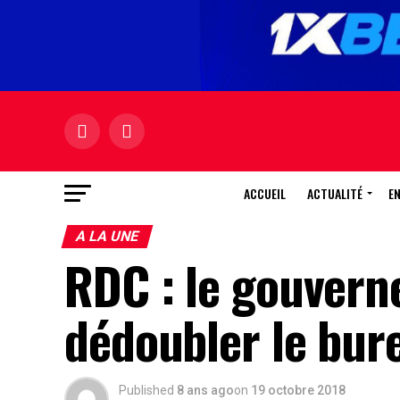
ACCUEIL
ACTUALITÉ
E
A LA UNE
RDC : le gouverne
dédoubler le bure
Published
8 ans ago
on
19 octobre 2018