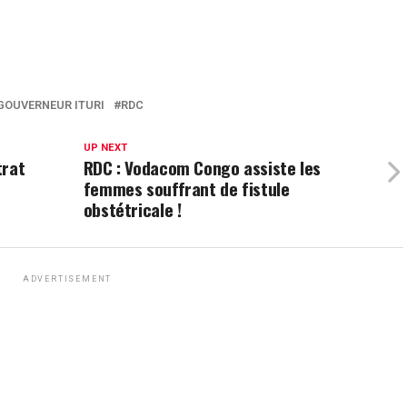
GOUVERNEUR ITURI
RDC
UP NEXT
trat
RDC : Vodacom Congo assiste les
femmes souffrant de fistule
obstétricale !
ADVERTISEMENT