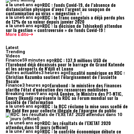
RDC : fonds Covid-19, de l’absence de
a la une
6 ans ago
distanciation physique d’avec l’argent au soupçon de
contamination au virus « mégestion » !
RDC : le franc congolais a déjà perdu plus
a la une
6 ans ago
de 12% de sa valeur depuis janvier 2020
RDC : la décision de Tshisekedi attendue
a la une
6 ans ago
sur la gestion « controversée » de fonds Covid-19 !
More Edito
Latest
Trending
Videos
RDC : 137,9 millions USD de
Finance
59 minutes ago
l’Eurobond déjà décaissés pour le barrage de Grand Katende
et les aéroports de N’djili et Luano
Fiscalité numérique en RDC :
Autres actualités
3 heures ago
Christian Kazumba soutient l’élargissement de l’assiette
fiscale
Eurobond : le ministère des Finances
Finance
3 heures ago
clarifie l’état d’exécution des ressources mobilisées
A Genève, le Ministre des PT-NTIC,
Breaking news
9 ans ago
Emery Okundji représente la RDC au Forum mondial sur la
Société de l’Information
RDC : la BCC réclame la mise sous scellé de
a la une
6 ans ago
My Gold Rev pour collecte illégale de l’épargne du public
RDC: les résultats de l’EXETAT 2020
a la une
6 ans ago
attendus dans 10 jours (officiel)
RDC : le contrôle économique débute ce
a la une
7 ans ago