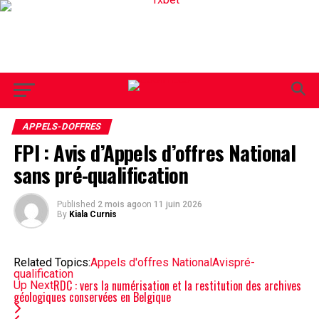
APPELS-DOFFRES
FPI : Avis d’Appels d’offres National
sans pré-qualification
Published
2 mois ago
on
11 juin 2026
By
Kiala Curnis
Related Topics:
Appels d'offres National
Avis
pré-
qualification
RDC : vers la numérisation et la restitution des archives
Up Next
géologiques conservées en Belgique