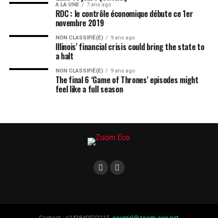
A LA UNE
7 ans ago
RDC : le contrôle économique débute ce 1er
novembre 2019
NON CLASSIFIÉ(E)
9 ans ago
Illinois’ financial crisis could bring the state to
a halt
NON CLASSIFIÉ(E)
9 ans ago
The final 6 ‘Game of Thrones’ episodes might
feel like a full season
Contact : +243840522215,
courriel@zoom-eco.net