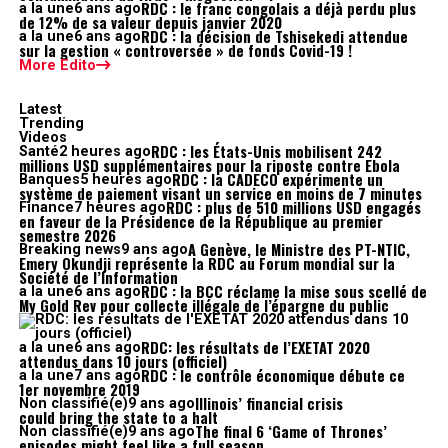
RDC : le franc congolais a déjà perdu plus
a la une
6 ans ago
de 12% de sa valeur depuis janvier 2020
RDC : la décision de Tshisekedi attendue
a la une
6 ans ago
sur la gestion « controversée » de fonds Covid-19 !
More Edito
Latest
Trending
Videos
RDC : les États-Unis mobilisent 242
Santé
2 heures ago
millions USD supplémentaires pour la riposte contre Ebola
RDC : la CADECO expérimente un
Banques
5 heures ago
système de paiement visant un service en moins de 7 minutes
RDC : plus de 510 millions USD engagés
Finance
7 heures ago
en faveur de la Présidence de la République au premier
semestre 2026
A Genève, le Ministre des PT-NTIC,
Breaking news
9 ans ago
Emery Okundji représente la RDC au Forum mondial sur la
Société de l’Information
RDC : la BCC réclame la mise sous scellé de
a la une
6 ans ago
My Gold Rev pour collecte illégale de l’épargne du public
RDC: les résultats de l’EXETAT 2020
a la une
6 ans ago
attendus dans 10 jours (officiel)
RDC : le contrôle économique débute ce
a la une
7 ans ago
1er novembre 2019
Illinois’ financial crisis
Non classifié(e)
9 ans ago
could bring the state to a halt
The final 6 ‘Game of Thrones’
Non classifié(e)
9 ans ago
episodes might feel like a full season