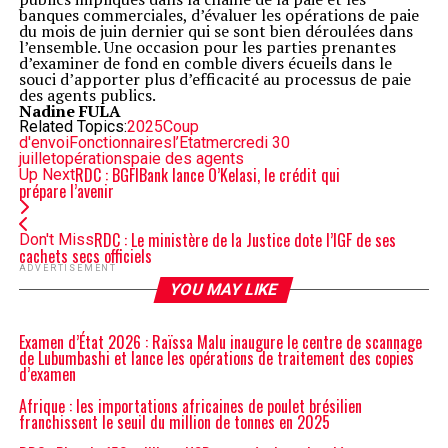
banques commerciales, d’évaluer les opérations de paie
du mois de juin dernier qui se sont bien déroulées dans
l’ensemble. Une occasion pour les parties prenantes
d’examiner de fond en comble divers écueils dans le
souci d’apporter plus d’efficacité au processus de paie
des agents publics.
Nadine FULA
Related Topics:
2025
Coup
d'envoi
Fonctionnaires
l’Etat
mercredi 30
juillet
opérations
paie des agents
RDC : BGFIBank lance O’Kelasi, le crédit qui
Up Next
prépare l’avenir
RDC : Le ministère de la Justice dote l’IGF de ses
Don't Miss
cachets secs officiels
ADVERTISEMENT
YOU MAY LIKE
Examen d’État 2026 : Raïssa Malu inaugure le centre de scannage
de Lubumbashi et lance les opérations de traitement des copies
d’examen
Afrique : les importations africaines de poulet brésilien
franchissent le seuil du million de tonnes en 2025