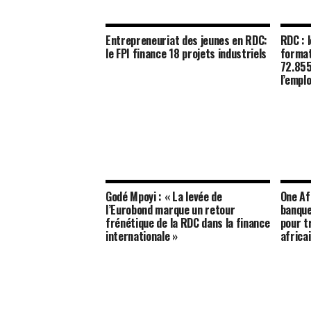
Entrepreneuriat des jeunes en RDC:
RDC : 
le FPI finance 18 projets industriels
format
72.855
l’emplo
Godé Mpoyi : « La levée de
One Af
l’Eurobond marque un retour
banque
frénétique de la RDC dans la finance
pour t
internationale »
africa