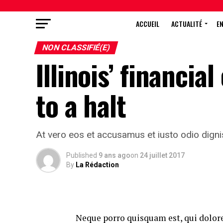
ACCUEIL
ACTUALITÉ
E
NON CLASSIFIÉ(E)
Illinois’ financia
to a halt
At vero eos et accusamus et iusto odio digni
Published
9 ans ago
on
24 juillet 2017
By
La Rédaction
Neque porro quisquam est, qui dolore