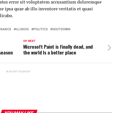
 natus error sit voluptatem accusantium doloremque
ipsa quae ab illo inventore veritatis et quasi
licabo.
INANCE
ILLINOIS
POLITICS
SHUTDOWN
UP NEXT
Microsoft Paint is finally dead, and
 season
the world Is a better place
ADVERTISEMENT
YOU MAY LIKE