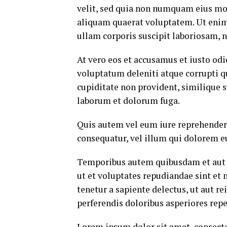
velit, sed quia non numquam eius mo
aliquam quaerat voluptatem. Ut eni
ullam corporis suscipit laboriosam, 
At vero eos et accusamus et iusto od
voluptatum deleniti atque corrupti q
cupiditate non provident, similique su
laborum et dolorum fuga.
Quis autem vel eum iure reprehenderi
consequatur, vel illum qui dolorem e
Temporibus autem quibusdam et aut of
ut et voluptates repudiandae sint et
tenetur a sapiente delectus, ut aut r
perferendis doloribus asperiores repe
Lorem ipsum dolor sit amet, consecte