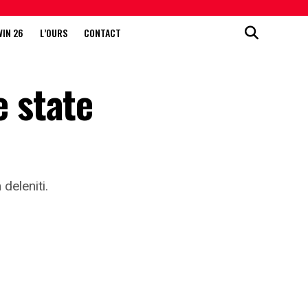
WIN 26
L’OURS
CONTACT
e state
deleniti.