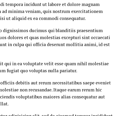
di tempora incidunt ut labore et dolore magnam
m ad minima veniam, quis nostrum exercitationem
nisi ut aliquid ex ea commodi consequatur.
io dignissimos ducimus qui blanditiis praesentium
uos dolores et quas molestias excepturi sint occaecati
nt in culpa qui officia deserunt mollitia animi, id est
t qui in ea voluptate velit esse quam nihil molestiae
um fugiat quo voluptas nulla pariatur.
ficiis debitis aut rerum necessitatibus saepe eveniet
 molestiae non recusandae. Itaque earum rerum hic
eiciendis voluptatibus maiores alias consequatur aut
llat.
tur adipisicing elit, sed do eiusmod tempor incididunt