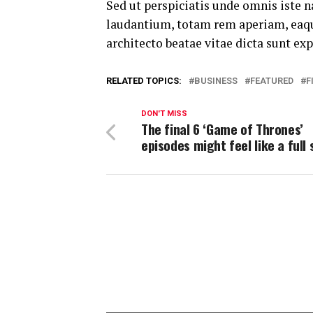
Sed ut perspiciatis unde omnis iste
laudantium, totam rem aperiam, eaque 
architecto beatae vitae dicta sunt exp
RELATED TOPICS:
BUSINESS
FEATURED
F
DON'T MISS
The final 6 ‘Game of Thrones’
episodes might feel like a full