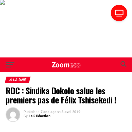
A LA UNE
RDC : Sindika Dokolo salue les
premiers pas de Félix Tshisekedi !
Published
7 ans ago
on
8 avril 2019
By
La Rédaction