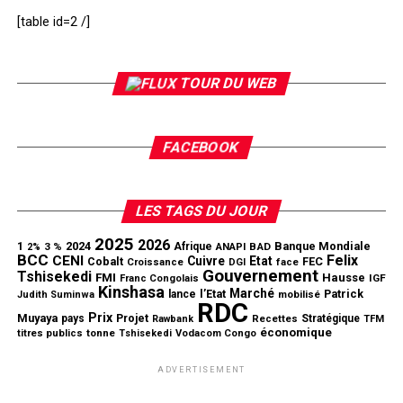
[table id=2 /]
TOUR DU WEB
FACEBOOK
LES TAGS DU JOUR
2025
2026
1
2024
Banque Mondiale
3 %
Afrique
ANAPI
BAD
2%
BCC
Felix
CENI
Cuivre
Etat
Cobalt
FEC
Croissance
DGI
face
Gouvernement
Tshisekedi
FMI
Hausse
IGF
Franc Congolais
Kinshasa
Marché
l’Etat
Patrick
lance
mobilisé
Judith Suminwa
RDC
Prix
Muyaya
Projet
pays
Stratégique
Rawbank
Recettes
TFM
économique
tonne
titres publics
Tshisekedi
Vodacom Congo
ADVERTISEMENT