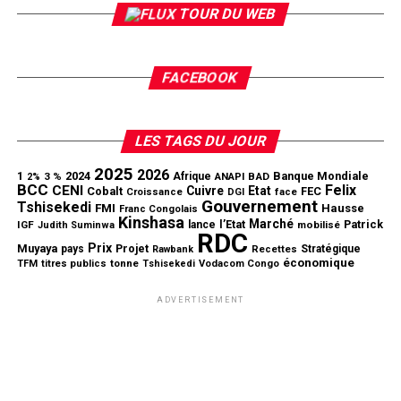
TOUR DU WEB
FACEBOOK
LES TAGS DU JOUR
2025
2026
1
2024
Banque Mondiale
3 %
Afrique
ANAPI
BAD
2%
BCC
Felix
CENI
Cuivre
Etat
Cobalt
FEC
Croissance
DGI
face
Gouvernement
Tshisekedi
FMI
Hausse
Franc Congolais
Kinshasa
Marché
l’Etat
Patrick
IGF
lance
mobilisé
Judith Suminwa
RDC
Prix
Muyaya
Projet
pays
Stratégique
Rawbank
Recettes
économique
tonne
TFM
titres publics
Tshisekedi
Vodacom Congo
ADVERTISEMENT