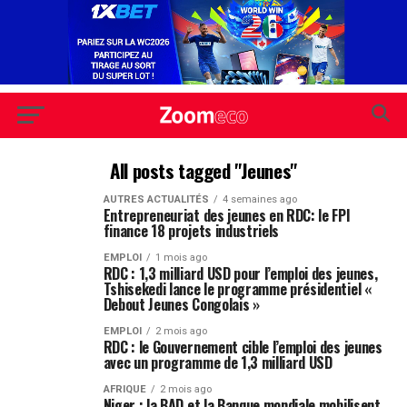
All posts tagged "Jeunes"
AUTRES ACTUALITÉS
4 semaines ago
Entrepreneuriat des jeunes en RDC: le FPI
finance 18 projets industriels
EMPLOI
1 mois ago
RDC : 1,3 milliard USD pour l’emploi des jeunes,
Tshisekedi lance le programme présidentiel «
Debout Jeunes Congolais »
EMPLOI
2 mois ago
RDC : le Gouvernement cible l’emploi des jeunes
avec un programme de 1,3 milliard USD
AFRIQUE
2 mois ago
Niger : la BAD et la Banque mondiale mobilisent