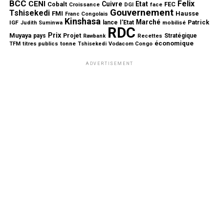
BCC
Felix
CENI
Cuivre
Etat
Cobalt
FEC
Croissance
DGI
face
Gouvernement
Tshisekedi
FMI
Hausse
Franc Congolais
Kinshasa
Marché
l’Etat
Patrick
IGF
lance
mobilisé
Judith Suminwa
RDC
Prix
Muyaya
Projet
pays
Stratégique
Rawbank
Recettes
économique
tonne
TFM
titres publics
Tshisekedi
Vodacom Congo
ADVERTISEMENT