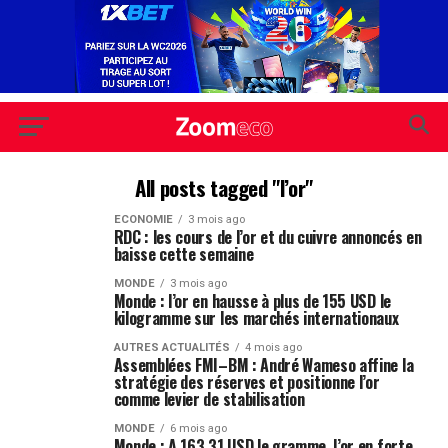
All posts tagged "l’or"
ECONOMIE
3 mois ago
RDC : les cours de l’or et du cuivre annoncés en
baisse cette semaine
MONDE
3 mois ago
Monde : l’or en hausse à plus de 155 USD le
kilogramme sur les marchés internationaux
AUTRES ACTUALITÉS
4 mois ago
Assemblées FMI–BM : André Wameso affine la
stratégie des réserves et positionne l’or
comme levier de stabilisation
MONDE
6 mois ago
Monde : A 163,31 USD le gramme, l’or en forte