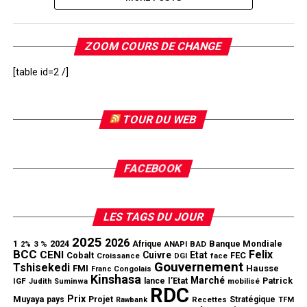
ZOOM COURS DE CHANGE
[table id=2 /]
TOUR DU WEB
FACEBOOK
LES TAGS DU JOUR
2025
2026
1
2024
Banque Mondiale
3 %
Afrique
ANAPI
BAD
2%
BCC
Felix
CENI
Cuivre
Etat
Cobalt
FEC
Croissance
DGI
face
Gouvernement
Tshisekedi
FMI
Hausse
Franc Congolais
Kinshasa
Marché
l’Etat
Patrick
IGF
lance
mobilisé
Judith Suminwa
RDC
Prix
Muyaya
Projet
pays
Stratégique
Rawbank
Recettes
TFM