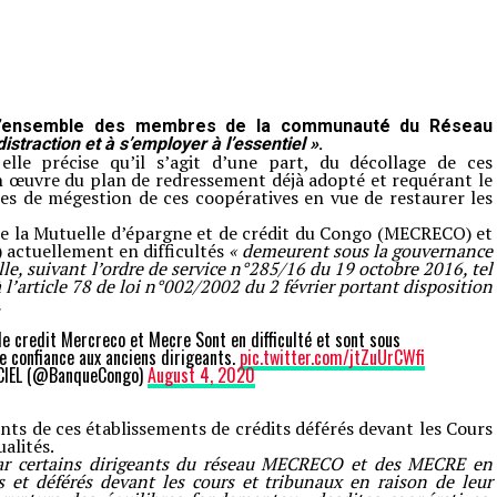
 l’ensemble des membres de la communauté du Réseau
distraction et à s’employer à l’essentiel »
.
le précise qu’il s’agit d’une part, du décollage de ces
 en œuvre du plan de redressement déjà adopté et requérant le
tes de mégestion de ces coopératives en vue de restaurer les
e la Mutuelle d’épargne et de crédit du Congo (MECRECO) et
 actuellement en difficultés
« demeurent sous la gouvernance
e, suivant l’ordre de service n°285/16 du 19 octobre 2016, tel
l’article 78 de loi n°002/2002 du 2 février portant disposition
.
de credit Mercreco et Mecre Sont en difficulté et sont sous
e confiance aux anciens dirigeants.
pic.twitter.com/jtZuUrCWfi
IEL (@BanqueCongo)
August 4, 2020
ants de ces établissements de crédits déférés devant les Cours
alités.
 car certains dirigeants du réseau MECRECO et des MECRE en
ons et déférés devant les cours et tribunaux en raison de leur