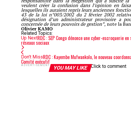
responsabilité dans la mégestion qui a suscité la
veulent créer la confusion dans l’opinion en fais
lesquelles ils auraient repris leurs anciennes fonction
43 de la loi n°003/2002 du 2 février 2002 relative
désignation d’un administrateur provisoire a pour
concernée de leurs pouvoirs de gestion”
, note la Ba
Olivier KAMO
Related Topics:
RDC : SEP Congo dénonce une cyber-escroquerie en 
Up Next
réseaux sociaux
RDC : Kayembe Mufwankolo, le nouveau coordonnat
Don't Miss
Comité exécutif
Click to comment
ADVERTISEMENT
YOU MAY LIKE