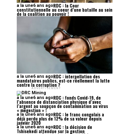
RDC : la Cour
a la une
6 ans ago
constitutionnelle au coeur d’une bataille au sein
de la coalition au pouvoir !
RDC : interpellation des
a la une
6 ans ago
mandataires publics, est-ce réellement la lutte
contre la corruption ?
ADVERTISEMENT
RDC : fonds Covid-19, de
a la une
6 ans ago
l’absence de distanciation physique d’avec
l’argent au soupçon de contamination au virus
« mégestion » !
RDC : le franc congolais a
a la une
6 ans ago
déjà perdu plus de 12% de sa valeur depuis
janvier 2020
RDC : la décision de
a la une
6 ans ago
Tshisekedi attendue sur la gestion