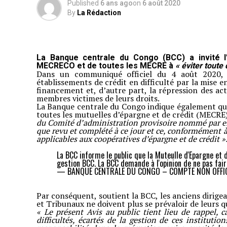
Published
6 ans ago
on
6 août 2020
By
La Rédaction
La Banque centrale du Congo (BCC) a invité
MECRECO et de toutes les MECRE à
« éviter toute 
Dans un communiqué officiel du 4 août 2020, el
établissements de crédit en difficulté par la mise
financement et, d’autre part, la répression des ac
membres victimes de leurs droits.
La Banque centrale du Congo indique également qu
toutes les mutuelles d’épargne et de crédit (MECRE)
du Comité d’administration provisoire nommé par ell
que revu et complété à ce jour et ce, conformément à 
applicables aux coopératives d’épargne et de crédit »
La BCC informe le public que la Muteulle d'Epargne et 
gestion BCC. La BCC demande à l'opinion de ne pas fair
— BANQUE CENTRALE DU CONGO – COMPTE NON OFFIC
Par conséquent, soutient la BCC, les anciens dirige
et Tribunaux ne doivent plus se prévaloir de leurs qu
« Le présent Avis au public tient lieu de rappel,
difficultés, écartés de la gestion de ces instituti