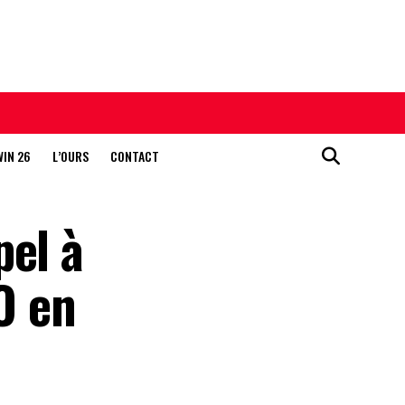
WIN 26
L’OURS
CONTACT
pel à
O en