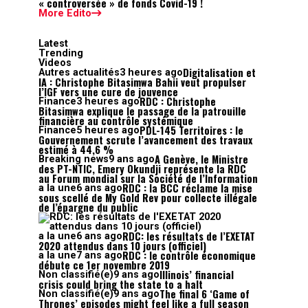
« controversée » de fonds Covid-19 !
More Edito
Latest
Trending
Videos
Digitalisation et
Autres actualités
3 heures ago
IA : Christophe Bitasimwa Bahii veut propulser
l’IGF vers une cure de jouvence
RDC : Christophe
Finance
3 heures ago
Bitasimwa explique le passage de la patrouille
financière au contrôle systémique
PDL-145 Territoires : le
Finance
5 heures ago
Gouvernement scrute l’avancement des travaux
estimé à 44,6 %
A Genève, le Ministre
Breaking news
9 ans ago
des PT-NTIC, Emery Okundji représente la RDC
au Forum mondial sur la Société de l’Information
RDC : la BCC réclame la mise
a la une
6 ans ago
sous scellé de My Gold Rev pour collecte illégale
de l’épargne du public
RDC: les résultats de l’EXETAT
a la une
6 ans ago
2020 attendus dans 10 jours (officiel)
RDC : le contrôle économique
a la une
7 ans ago
débute ce 1er novembre 2019
Illinois’ financial
Non classifié(e)
9 ans ago
crisis could bring the state to a halt
The final 6 ‘Game of
Non classifié(e)
9 ans ago
Thrones’ episodes might feel like a full season