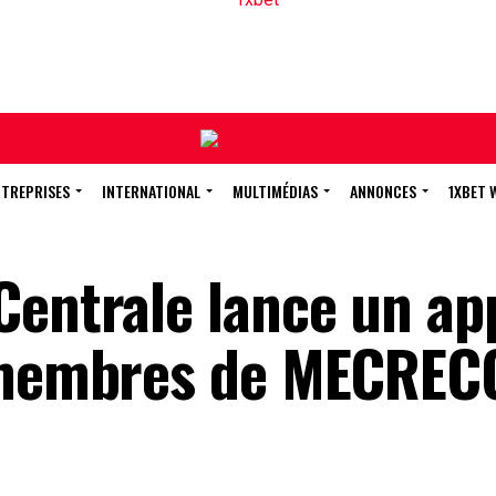
NTREPRISES
INTERNATIONAL
MULTIMÉDIAS
ANNONCES
1XBET 
Centrale lance un ap
x membres de MECREC