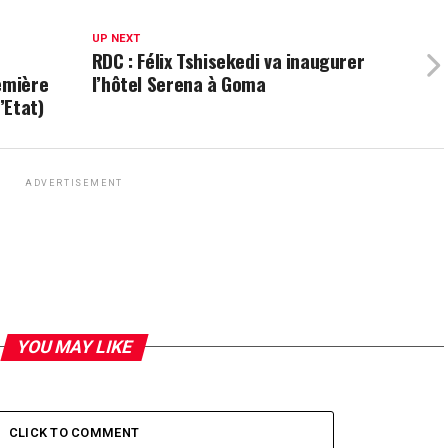
UP NEXT
RDC : Félix Tshisekedi va inaugurer
emière
l’hôtel Serena à Goma
’Etat)
ADVERTISEMENT
YOU MAY LIKE
CLICK TO COMMENT