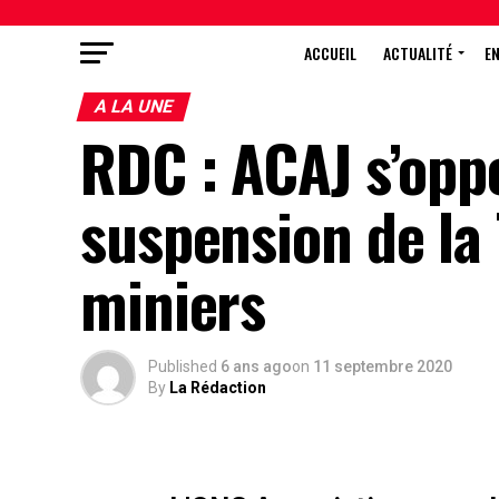
ACCUEIL
ACTUALITÉ
E
A LA UNE
RDC : ACAJ s’opp
suspension de la
miniers
Published
6 ans ago
on
11 septembre 2020
By
La Rédaction