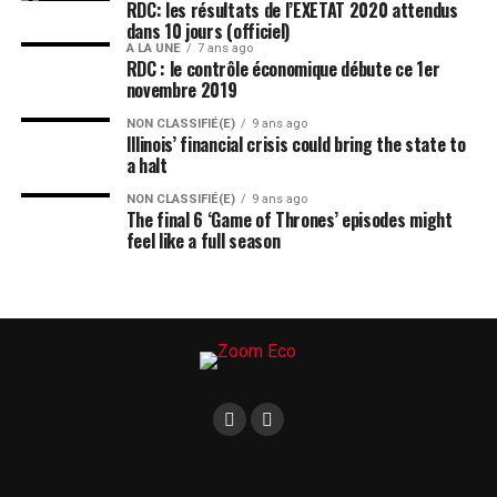
RDC: les résultats de l’EXETAT 2020 attendus
dans 10 jours (officiel)
A LA UNE
7 ans ago
RDC : le contrôle économique débute ce 1er
novembre 2019
NON CLASSIFIÉ(E)
9 ans ago
Illinois’ financial crisis could bring the state to
a halt
NON CLASSIFIÉ(E)
9 ans ago
The final 6 ‘Game of Thrones’ episodes might
feel like a full season