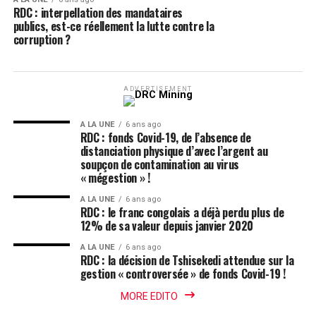
RDC : interpellation des mandataires
publics, est-ce réellement la lutte contre la
corruption ?
ADVERTISEMENT
A LA UNE
6 ans ago
RDC : fonds Covid-19, de l’absence de
distanciation physique d’avec l’argent au
soupçon de contamination au virus
« mégestion » !
A LA UNE
6 ans ago
RDC : le franc congolais a déjà perdu plus de
12% de sa valeur depuis janvier 2020
A LA UNE
6 ans ago
RDC : la décision de Tshisekedi attendue sur la
gestion « controversée » de fonds Covid-19 !
MORE EDITO