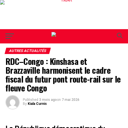
AUTRES ACTUALITÉS
RDC–Congo : Kinshasa et
Brazzaville harmonisent le cadre
fiscal du futur pont route-rail sur le
fleuve Congo
Published
3 mois ago
on
7 mai 2026
By
Kiala Curnis