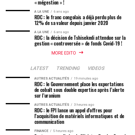
« mégestion » !
A LA UNE
6 ans ago
RDC : le franc congolais a déjà perdu plus de
12% de sa valeur depuis janvier 2020
A LA UNE
6 ans ago
RDC : la décision de Tshisekedi attendue sur la
gestion « controversée » de fonds Covid-19 !
MORE EDITO
LATEST
TRENDING
VIDEOS
AUTRES ACTUALITÉS
19 minutes ago
RDC : le Gouvernement place les exportations
de cobalt sous double expertise après l’alerte
sur l’uranium
AUTRES ACTUALITÉS
3 heures ago
RDC : le FPI lance un appel d’offres pour
l’acquisition de matériels informatiques et de
communication
FINANCE
5 heures ago