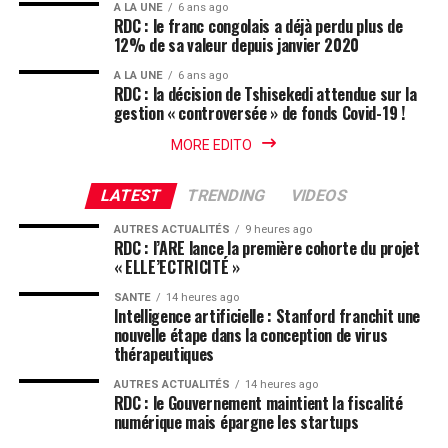
A LA UNE
6 ans ago
RDC : le franc congolais a déjà perdu plus de
12% de sa valeur depuis janvier 2020
A LA UNE
6 ans ago
RDC : la décision de Tshisekedi attendue sur la
gestion « controversée » de fonds Covid-19 !
MORE EDITO
LATEST
TRENDING
VIDEOS
AUTRES ACTUALITÉS
9 heures ago
RDC : l’ARE lance la première cohorte du projet
« ELLE’ECTRICITÉ »
SANTE
14 heures ago
Intelligence artificielle : Stanford franchit une
nouvelle étape dans la conception de virus
thérapeutiques
AUTRES ACTUALITÉS
14 heures ago
RDC : le Gouvernement maintient la fiscalité
numérique mais épargne les startups