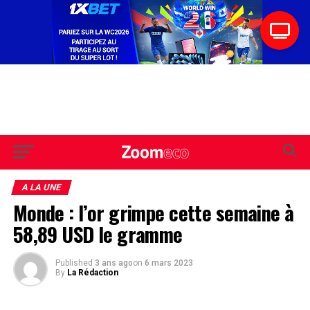
A LA UNE
Monde : l’or grimpe cette semaine à
58,89 USD le gramme
Published
3 ans ago
on
6 mars 2023
By
La Rédaction