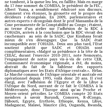
ne tombent, à la queue leu leu, en faillite. Mais en marge
du 17 ème sommet du COMESA, le président de la FEC ,
Albert Yuma, a sensiblement édulcoré son discours.
Comment s’en étonner, la girouette est le propre des
décideurs r-dcongolais. En 2009, parlementaires et
autres experts r-dcongolais dont le prof Massamba de la
Cour permanente de la Comptabilité au Congo ; étaient,
au terme d’un atelier sur l’adhésion de la RDC à
l’OHADA, arrivés à la conclusion que la RDC vivrait des
cauchemars au sein de la SADC. Que Kinshasa ferait
mieux de s’en désengager. Que la SADC était
incompatible avec l’OHADA. Deux ans plus tard, l’Etat
soutient plutôt que SADC et OHADA sont
complémentaires. «Malgré sa présidence à la tête de la
CEEAC, durant l’exercice 2010-2011, note Nemoyato,
l’engagement de notre pays vis-à-vis de cette CER,
Communauté économique régionale, a été, du moins,
abstrait du fait de la faiblesse des rapports
diplomatiques avec les Etats d’Afrique centrale.». Hélas.
Le Marché commun de l’Afrique orientale et australe est
opérationnel depuis 1993, voilà donc 20 ans. Il s’est
élargi, avec l’adhésion de l’Egypte et de la Libye à
l’Afrique du Nord, ouvrant de ce fait le COMESA à la
Méditerranée, donc l’Europe ainsi qu’au Proche et
Moyen-orient pétrolier. Le COMESA compte 20 Etats
membres à savoir Burundi, Comores, R-dCongo,
Djibouti, Egypte, Erythrée, Ethiopie, Kenya, Libye,
Madagascar, Malawi, Maurice (île), Ouganda, Rwanda,