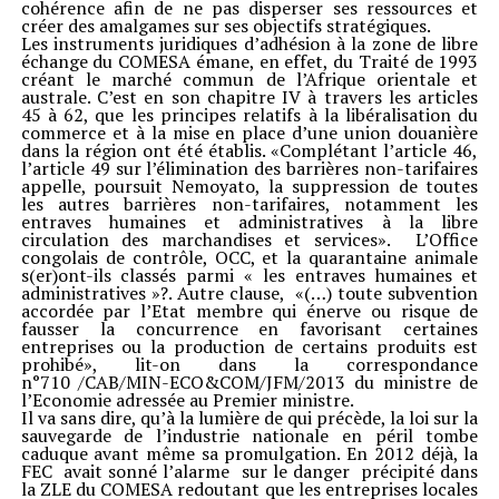
cohérence afin de ne pas disperser ses ressources et
créer des amalgames sur ses objectifs stratégiques.
Les instruments juridiques d’adhésion à la zone de libre
échange du COMESA émane, en effet, du Traité de 1993
créant le marché commun de l’Afrique orientale et
australe. C’est en son chapitre IV à travers les articles
45 à 62, que les principes relatifs à la libéralisation du
commerce et à la mise en place d’une union douanière
dans la région ont été établis. «Complétant l’article 46,
l’article 49 sur l’élimination des barrières non-tarifaires
appelle, poursuit Nemoyato, la suppression de toutes
les autres barrières non-tarifaires, notamment les
entraves humaines et administratives à la libre
circulation des marchandises et services». L’Office
congolais de contrôle, OCC, et la quarantaine animale
s(er)ont-ils classés parmi « les entraves humaines et
administratives »?. Autre clause, «(…) toute subvention
accordée par l’Etat membre qui énerve ou risque de
fausser la concurrence en favorisant certaines
entreprises ou la production de certains produits est
prohibé», lit-on dans la correspondance
n°710 /CAB/MIN-ECO&COM/JFM/2013 du ministre de
l’Economie adressée au Premier ministre.
Il va sans dire, qu’à la lumière de qui précède, la loi sur la
sauvegarde de l’industrie nationale en péril tombe
caduque avant même sa promulgation. En 2012 déjà, la
FEC avait sonné l’alarme sur le danger précipité dans
la ZLE du COMESA redoutant que les entreprises locales