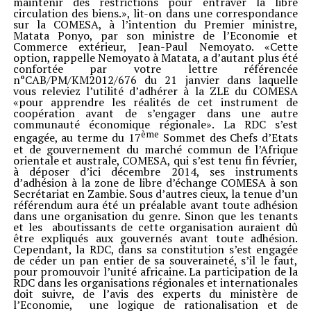
maintenir des restrictions pour entraver la libre
circulation des biens.», lit-on dans une correspondance
sur la COMESA, à l’intention du Premier ministre,
Matata Ponyo, par son ministre de l’Economie et
Commerce extérieur, Jean-Paul Nemoyato. «Cette
option, rappelle Nemoyato à Matata, a d’autant plus été
confortée par votre lettre référencée
n°CAB/PM/KM2012/676 du 21 janvier dans laquelle
vous releviez l’utilité d’adhérer à la ZLE du COMESA
«pour apprendre les réalités de cet instrument de
coopération avant de s’engager dans une autre
communauté économique régionale». La RDC s’est
ème
engagée, au terme du 17
Sommet des Chefs d’Etats
et de gouvernement du marché commun de l’Afrique
orientale et australe, COMESA, qui s’est tenu fin février,
à déposer d’ici décembre 2014, ses instruments
d’adhésion à la zone de libre d’échange COMESA à son
Secrétariat en Zambie. Sous d’autres cieux, la tenue d’un
référendum aura été un préalable avant toute adhésion
dans une organisation du genre. Sinon que les tenants
et les aboutissants de cette organisation auraient dû
être expliqués aux gouvernés avant toute adhésion.
Cependant, la RDC, dans sa constitution s’est engagée
de céder un pan entier de sa souveraineté, s’il le faut,
pour promouvoir l’unité africaine. La participation de la
RDC dans les organisations régionales et internationales
doit suivre, de l’avis des experts du ministère de
l’Economie, une logique de rationalisation et de