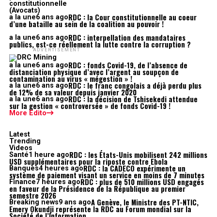
RDC : la Cour constitutionnelle au coeur
a la une
6 ans ago
d’une bataille au sein de la coalition au pouvoir !
RDC : interpellation des mandataires
a la une
6 ans ago
publics, est-ce réellement la lutte contre la corruption ?
ADVERTISEMENT
RDC : fonds Covid-19, de l’absence de
a la une
6 ans ago
distanciation physique d’avec l’argent au soupçon de
contamination au virus « mégestion » !
RDC : le franc congolais a déjà perdu plus
a la une
6 ans ago
de 12% de sa valeur depuis janvier 2020
RDC : la décision de Tshisekedi attendue
a la une
6 ans ago
sur la gestion « controversée » de fonds Covid-19 !
More Edito
Latest
Trending
Videos
RDC : les États-Unis mobilisent 242 millions
Santé
1 heure ago
USD supplémentaires pour la riposte contre Ebola
RDC : la CADECO expérimente un
Banques
4 heures ago
système de paiement visant un service en moins de 7 minutes
RDC : plus de 510 millions USD engagés
Finance
7 heures ago
en faveur de la Présidence de la République au premier
semestre 2026
A Genève, le Ministre des PT-NTIC,
Breaking news
9 ans ago
Emery Okundji représente la RDC au Forum mondial sur la
Société de l’Information