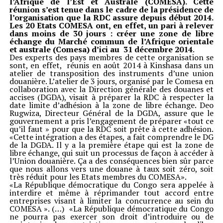
l’Afrique de l’Est et Australe (COMESA). Cette
réunion s’est tenue dans le cadre de la présidence de
l’organisation que la RDC assure depuis début 2014.
Les 20 Etats COMESA ont, en effet, un pari à relever
dans moins de 30 jours : créer une
zone de libre
échange du Marché commun de l’Afrique orientale
et australe (Comesa) d’ici au 31 décembre 2014
.
Des experts des pays membres de cette organisation se
sont, en effet, réunis en août 2014 à Kinshasa dans un
atelier de transposition des instruments d’une union
douanière. L’atelier de 3 jours, organisé par le Comesa en
collaboration avec la Direction générale des douanes et
accises (DGDA), visait à préparer la RDC à respecter la
date limite d’adhésion à la zone de libre échange. Deo
Rugwiza, Directeur Général de la DGDA, assure que le
gouvernement a pris l’engagement de préparer «tout ce
qu’il faut » pour que la RDC soit prête à cette adhésion.
«Cette intégration a des étapes, a fait comprendre le DG
de la DGDA. Il y a la première étape qui est la zone de
libre échange, qui suit un processus de façon à accéder à
l’Union douanière. Ça a des conséquences bien sûr parce
que nous allons vers une douane à taux soit zéro, soit
très réduit pour les Etats membres du COMESA».
«La République démocratique du Congo sera appelée à
interdire et même à réprimander tout accord entre
entreprises visant à limiter la concurrence au sein du
COMESA ». (…) «La République démocratique du Congo
ne pourra pas exercer son droit d’introduire ou de