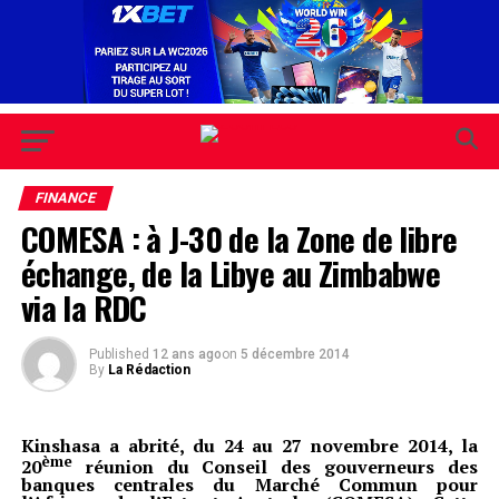
FINANCE
COMESA : à J-30 de la Zone de libre
échange, de la Libye au Zimbabwe
via la RDC
Published
12 ans ago
on
5 décembre 2014
By
La Rédaction
Kinshasa a abrité, du 24 au 27 novembre 2014, la
ème
20
réunion du Conseil des gouverneurs des
banques centrales du Marché Commun pour