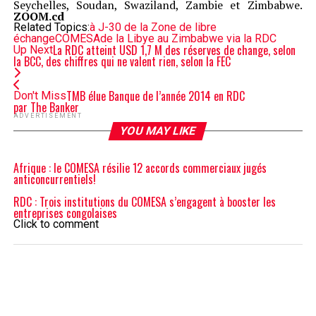
Seychelles, Soudan, Swaziland, Zambie et Zimbabwe.
ZOOM.cd
Related Topics:
à J-30 de la Zone de libre
échange
COMESA
de la Libye au Zimbabwe via la RDC
La RDC atteint USD 1,7 M des réserves de change, selon
Up Next
la BCC, des chiffres qui ne valent rien, selon la FEC
TMB élue Banque de l’année 2014 en RDC
Don't Miss
par The Banker
ADVERTISEMENT
YOU MAY LIKE
Afrique : le COMESA résilie 12 accords commerciaux jugés
anticoncurrentiels!
RDC : Trois institutions du COMESA s’engagent à booster les
entreprises congolaises
Click to comment