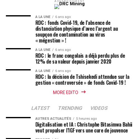
ADVERTISEMENT
A LA UNE
6 ans ago
RDC : fonds Covid-19, de l’absence de
distanciation physique d’avec l’argent au
soupçon de contamination au virus
« mégestion » !
A LA UNE
6 ans ago
RDC : le franc congolais a déjà perdu plus de
12% de sa valeur depuis janvier 2020
A LA UNE
6 ans ago
RDC : la décision de Tshisekedi attendue sur la
gestion « controversée » de fonds Covid-19 !
MORE EDITO
LATEST
TRENDING
VIDEOS
AUTRES ACTUALITÉS
5 heures ago
Digitalisation et IA : Christophe Bitasimwa Bahii
veut propulser l’IGF vers une cure de jouvence