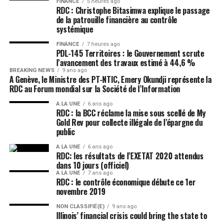
FINANCE
5 heures ago
RDC : Christophe Bitasimwa explique le passage
de la patrouille financière au contrôle
systémique
FINANCE
7 heures ago
PDL-145 Territoires : le Gouvernement scrute
l’avancement des travaux estimé à 44,6 %
BREAKING NEWS
9 ans ago
A Genève, le Ministre des PT-NTIC, Emery Okundji représente la
RDC au Forum mondial sur la Société de l’Information
A LA UNE
6 ans ago
RDC : la BCC réclame la mise sous scellé de My
Gold Rev pour collecte illégale de l’épargne du
public
A LA UNE
6 ans ago
RDC: les résultats de l’EXETAT 2020 attendus
dans 10 jours (officiel)
A LA UNE
7 ans ago
RDC : le contrôle économique débute ce 1er
novembre 2019
NON CLASSIFIÉ(E)
9 ans ago
Illinois’ financial crisis could bring the state to