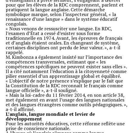
d’enseignants a prêté serment, s’engageant à œuvrer
pour que les élèves de la RDC comprennent, parlent et
pratiquent la langue anglaise. Cette démarche
symbolique marque, selon l’inspecteur général, « la
renaissance d’une langue » dans le système éducatif
congolais.
« Nous venons de ressusciter une langue. En RDC,
l’examen d’État a cessé d’exister sous forme
traditionnelle en 1974. Avant, les épreuves de français
et d’anglais étaient orales. En changeant de système,
certaines disciplines ont perdu de leur valeur. », a-t-il
rappelé.
M. Kimbonza a également insisté sur l’importance des
compétences transversales, estimant que « les
compétences spécifiques ne peuvent exister sans elles ».
Il a cité notamment l’éducation à la citoyenneté comme
pilier essentiel d’un apprentissage global et équilibré.
« L’objectif de notre présence s’explique par le fait que
la Constitution de la RDC reconnaît le français comme
langue officielle », a-t-il souligné.
« Mais la loi-cadre du 11 février 2014, en son article 38,
met également en avant l’usage des langues nationales
et des langues étrangères comme outils pédagogiques. »,
a-t-il affirmé.
L’anglais, langue mondiale et levier de
développement
Pour les autorités éducatives, cette réforme reflète une
prise de conscience nationale.