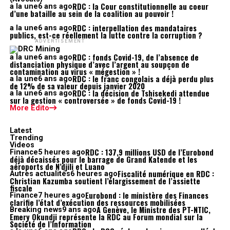
RDC : la Cour constitutionnelle au coeur
a la une
6 ans ago
d’une bataille au sein de la coalition au pouvoir !
RDC : interpellation des mandataires
a la une
6 ans ago
publics, est-ce réellement la lutte contre la corruption ?
ADVERTISEMENT
RDC : fonds Covid-19, de l’absence de
a la une
6 ans ago
distanciation physique d’avec l’argent au soupçon de
contamination au virus « mégestion » !
RDC : le franc congolais a déjà perdu plus
a la une
6 ans ago
de 12% de sa valeur depuis janvier 2020
RDC : la décision de Tshisekedi attendue
a la une
6 ans ago
sur la gestion « controversée » de fonds Covid-19 !
More Edito
Latest
Trending
Videos
RDC : 137,9 millions USD de l’Eurobond
Finance
5 heures ago
déjà décaissés pour le barrage de Grand Katende et les
aéroports de N’djili et Luano
Fiscalité numérique en RDC :
Autres actualités
6 heures ago
Christian Kazumba soutient l’élargissement de l’assiette
fiscale
Eurobond : le ministère des Finances
Finance
7 heures ago
clarifie l’état d’exécution des ressources mobilisées
A Genève, le Ministre des PT-NTIC,
Breaking news
9 ans ago
Emery Okundji représente la RDC au Forum mondial sur la
Société de l’Information