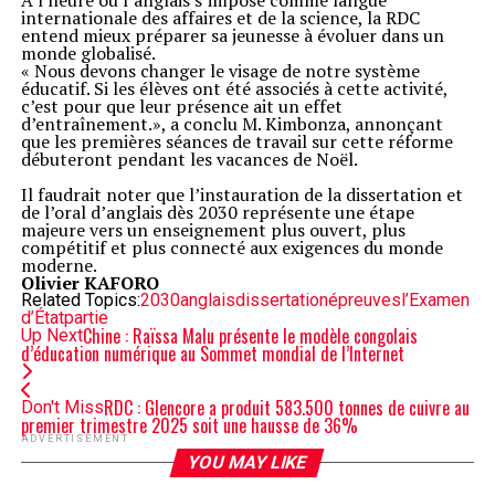
À l’heure où l’anglais s’impose comme langue
internationale des affaires et de la science, la RDC
entend mieux préparer sa jeunesse à évoluer dans un
monde globalisé.
« Nous devons changer le visage de notre système
éducatif. Si les élèves ont été associés à cette activité,
c’est pour que leur présence ait un effet
d’entraînement.», a conclu M. Kimbonza, annonçant
que les premières séances de travail sur cette réforme
débuteront pendant les vacances de Noël.
Il faudrait noter que l’instauration de la dissertation et
de l’oral d’anglais dès 2030 représente une étape
majeure vers un enseignement plus ouvert, plus
compétitif et plus connecté aux exigences du monde
moderne.
Olivier KAFORO
Related Topics:
2030
anglais
dissertation
épreuves
l’Examen
d’État
partie
Chine : Raïssa Malu présente le modèle congolais
Up Next
d’éducation numérique au Sommet mondial de l’Internet
RDC : Glencore a produit 583.500 tonnes de cuivre au
Don't Miss
premier trimestre 2025 soit une hausse de 36%
ADVERTISEMENT
YOU MAY LIKE