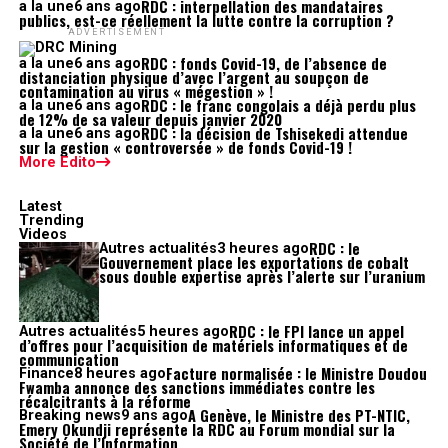
RDC : interpellation des mandataires
a la une
6 ans ago
publics, est-ce réellement la lutte contre la corruption ?
ADVERTISEMENT
RDC : fonds Covid-19, de l’absence de
a la une
6 ans ago
distanciation physique d’avec l’argent au soupçon de
contamination au virus « mégestion » !
RDC : le franc congolais a déjà perdu plus
a la une
6 ans ago
de 12% de sa valeur depuis janvier 2020
RDC : la décision de Tshisekedi attendue
a la une
6 ans ago
sur la gestion « controversée » de fonds Covid-19 !
More Edito
Latest
Trending
Videos
RDC : le
Autres actualités
3 heures ago
Gouvernement place les exportations de cobalt
sous double expertise après l’alerte sur l’uranium
RDC : le FPI lance un appel
Autres actualités
5 heures ago
d’offres pour l’acquisition de matériels informatiques et de
communication
Facture normalisée : le Ministre Doudou
Finance
8 heures ago
Fwamba annonce des sanctions immédiates contre les
récalcitrants à la réforme
A Genève, le Ministre des PT-NTIC,
Breaking news
9 ans ago
Emery Okundji représente la RDC au Forum mondial sur la
Société de l’Information