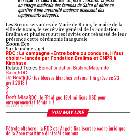
finançant la construction. Objectif :
faciliter la prise
en charge médicale des femmes de Saico et doter ce
quartier d’une maternité moderne disposant des
équipements adéquats
.
Les Sœurs servantes de Marie de Boma, le maire de la
ville de Boma, le secrétaire général de la Fondation
Bralima et plusieurs autres invités ont rehaussé de leur
présence cette cérémonie inaugurale.
Zoom Eco
Sur le même sujet :
RDC : La campagne «Entre boire ou conduire, il faut
choisir» lancée par Fondation Bralima et CNPR à
Kinshasa
Related Topics:
Boma
Fondation Bralima
Maternité
Saico
RDC
RDC : les blouses blanches entament la grève ce 23
Up Next
avril 2018 !
RDC : le FPI aligne 19,4 millions USD pour
Don't Miss
entrepreneuriat féminin !
ADVERTISEMENT
YOU MAY LIKE
Pétrole offshore : la RDC et l’Angola finalisent le cadre juridique
de la Zone maritime d’intérêt commun