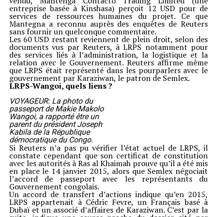
vendu, Mantenga Contacto Trading Limited (une
entreprise basée à Kinshasa) perçoit 12 USD pour de
services de ressources humaines du projet. Ce que
Mantegna a reconnu auprès des enquêtes de Reuters
sans fournir un quelconque commentaire.
Les 60 USD restant reviennent de plein droit, selon des
documents vus par Reuters, à LRPS notamment pour
des services liés à l’administration, la logistique et la
relation avec le Gouvernement. Reuters affirme même
que LRPS était représenté dans les pourparlers avec le
gouvernement par Karaziwan, le patron de Semlex.
LRPS-Wangoi, quels liens ?
VOYAGEUR: La photo du
passeport de Makie Makolo
Wangoi, a rapporté être un
parent du président Joseph
Kabila de la République
démocratique du Congo.
Si Reuters n’a pas pu vérifier l’état actuel de LRPS, il
constate cependant que son certificat de constitution
avec les autorités à Ras al Khaimah prouve qu’il a été mis
en place le 14 janvier 2015, alors que Semlex négociait
l’accord de passeport avec les représentants du
Gouvernement congolais.
Un accord de transfert d’actions indique qu’en 2015,
LRPS appartenait à Cédric Fevre, un Français basé à
Dubaï et un associé d’affaires de Karaziwan. C’est par la