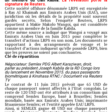
un membre du clan Kabila.
La révélation porte la
signature de Reuters
.
Cette société offshore dénommée LRPS est enregistrée
à Ras Al Khaimah aux Emirats Arabes Unis (EAU), une
juridiction où les détails de la propriété sont souvent
gardés secrèts. Selon l’enquête Reuters, LRPS
appartient à Makie Makolo Wangoi, qui est considérée
comme un membre de la famille Kabila.
Cette même source a indiqué que Wangoi a voyagé aux
Emirats Arabes Unis en Juin 2015 pour compléter le
transfert d’actions LRPS en son nom. Les documents se
rapportant à des arrangements de voyage et le
transfert d’actions indiquent qu’elle possède LRPS, bien
que les preuves ne soient pas concluantes.
Clé de répartition
Négociateur: Semlex PDG Albert Karaziwan, droit,
parler au président Joseph Kabila de la RD Congo lors
du lancement en Novembre 2015. du pays passeports
biométriques à Kinshasa RTNC / Document via Reuters
TV
Le contrat de 11 Juin 2015 prévoit que 65 USD de
chaque passeport soient affectés à l’Etat congolais. Le
reste de 120 USD ont été attribués à un consortium qui
comprend Semlex Europe, basé à Bruxelles; Semlex
mondiale, basée aux Emirats Arabes Unis; imprimante
lituanienne Semlex; et l’entité appelée EAU LRPS.
Ainsi, si SEMLEX gagne 48 USD sur chaque passeport