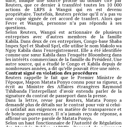
suite, indique une source proche du dossier cité par
Reuters, que ce dernier à transféré toutes les 10 000
actions de LRPS à Wangoi qui en est devenu
propriétaire. Toutefois, Reuters précise qu’il n’a pas vu
une copie signée de cet accord de tranfert. Alors que
Fevre et Wangoi, personne n’a pas répondu à ses
questions.
Selon Reuters, Wangoi est actionnaire de plusieurs
entreprises avec d’autres membres de la famille
Kabila. Dans deux de ces entreprises, Congo-base Shaba
Impex Sprl et Shaboil Sprl, elle utilise le nom Makolo wa
Ngoy Kabila dans l’enregistrement. Elle a été identifiée
comme une sœur Kabila dans l’enquête Bloomberg dans
les intérêts commerciaux de la famille du Président. Une
autre source, qui a étudié le Congo et Kabila depuis de
nombreuses années, a dit qu’elle pouvait être une nièce.
Contrat signé en violation des procédures
Reuters rappelle le fait que le Premier Ministre de
l’époque, Mapon Matata Ponyo connu pour sa rigueur, a
écrit au Ministre des Affaires étrangères Raymond
Tshibanda l’interpellant d’avoir entendu parler de la
signature du contrat de passeport dans la presse.
Dans la lettre, revue par Reuters, Matata Ponyo a
demandé plus de détails sur le contrat pour voir si celui-
ci satisfait aux exigences en matière de transparence et
de bonne gouvernance. Il n’a jamais reçu de réponse, a
affirmé un porte-parole de Matata Ponyo.
Selon un haut fonctionnaire de l’Autorité de Régulation