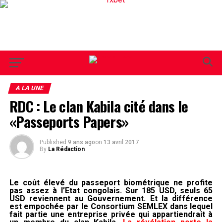
A LA UNE
RDC : Le clan Kabila cité dans le
«Passeports Papers»
Published
9 ans ago
on
13 avril 2017
By
La Rédaction
Le coût élevé du passeport biométrique ne profite
pas assez à l’Etat congolais. Sur 185 USD, seuls 65
USD reviennent au Gouvernement. Et la différence
est empochée par le Consortium SEMLEX dans lequel
fait partie une entreprise privée qui appartiendrait à