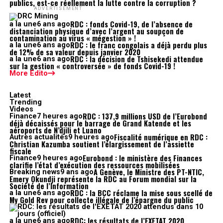
publics, est-ce réellement la lutte contre la corruption ?
ADVERTISEMENT
RDC : fonds Covid-19, de l’absence de
a la une
6 ans ago
distanciation physique d’avec l’argent au soupçon de
contamination au virus « mégestion » !
RDC : le franc congolais a déjà perdu plus
a la une
6 ans ago
de 12% de sa valeur depuis janvier 2020
RDC : la décision de Tshisekedi attendue
a la une
6 ans ago
sur la gestion « controversée » de fonds Covid-19 !
More Edito
Latest
Trending
Videos
RDC : 137,9 millions USD de l’Eurobond
Finance
7 heures ago
déjà décaissés pour le barrage de Grand Katende et les
aéroports de N’djili et Luano
Fiscalité numérique en RDC :
Autres actualités
9 heures ago
Christian Kazumba soutient l’élargissement de l’assiette
fiscale
Eurobond : le ministère des Finances
Finance
9 heures ago
clarifie l’état d’exécution des ressources mobilisées
A Genève, le Ministre des PT-NTIC,
Breaking news
9 ans ago
Emery Okundji représente la RDC au Forum mondial sur la
Société de l’Information
RDC : la BCC réclame la mise sous scellé de
a la une
6 ans ago
My Gold Rev pour collecte illégale de l’épargne du public
RDC: les résultats de l’EXETAT 2020
a la une
6 ans ago