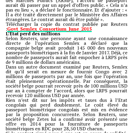
des Marchés Publics (ARMP), l’accord de passeport
aurait dû passer par un appel d’offres public. « Cela n’a
pas eu lieu », a déclaré le fonctionnaire. Et d’ajouter : «
Il a été traité directement par le Ministère des Affaires
étrangères. Le contrat aurait dû être publié ».
Télécharger la copie du contrat publiée par Reuters
:
Govt_Semlex_Consortium_June_2015
L’Etat perd des millions
Selon Reuters, une personne ayant une connaissance
directe de l’opération Semlex a déclaré que la
compagnie belge avait produit 145 000 des nouveaux
passeports biométriques à la fin de Janvier 2017. Déjà, ce
nombre de passeports aurait fait empocher à LRPS près
de 9 millions de dollars américains.
Dans un autre document examiné par Reuters, Semlex
dit qu’il serait en mesure de fournir Congo avec 2
millions de passeports par an, une fois que l’opération
était pleinement opérationnelle. Par conséquent, la
société belge pourrait recevoir près de 100 millions USD
par an à compter de l’accord, alors que LRPS pourrait
recevoir 120 millions USD par année.
Rien n’est dit sur les impôts et taxes dus à l’Etat
congolais qui perd doublement. Le coût élevé du
passeport biométrique congolais est mis en évidence
par la proposition concurrente. Selon Reuters, une
société belge Zetes lui a confirmé avoir présenté une
offre en 2014 pour la fourniture de passeports
biométriques en RDC pour 28,50 USD chacun.