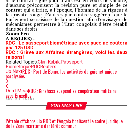
Si le contrat signé pour 5 ans est en cours de validité,
d’aucuns préconisent la révision pure et simple de ce
contrat qui a irrité, à l’époque, l’homme de la rigueur à
la cravate rouge. D’autres par contre suggèrent que le
Parlement se saisisse de la question afin d’envisager de
mécanismes permettre à l’Etat congolais d’être rétabli
dans ses droits.
Zoom Eco
A RE(LIRE) :
RDC : Le passeport biométrique avec puce ne coûtera
pas 125 USD
RDC : Grève aux Affaires étrangères, voici les deux
raisons!
Related Topics:
Clan Kabila
Passeport
Biométrique
RDC
Reuters
RDC : Port de Boma, les activités du guichet unique
Up Next
paralysées
RDC : Kinshasa suspend sa coopération militaire
Don't Miss
avec Bruxelles
ADVERTISEMENT
YOU MAY LIKE
Pétrole offshore : la RDC et l’Angola finalisent le cadre juridique
de la Zone maritime d’intérêt commun